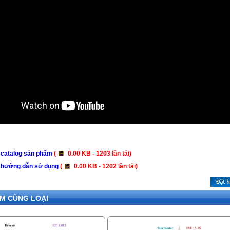
 catalog sản phẩm
(
0.00 KB - 1203 lần tải)
 hướng dẫn sử dụng
(
0.00 KB - 1202 lần tải)
M CÙNG LOẠI