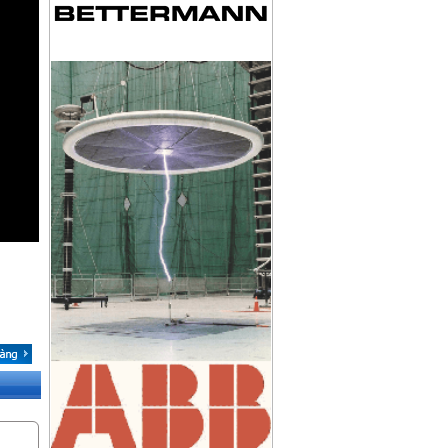
KIM THU SÉT CIRPROTEC NIMBUS 15
KẸP SIẾT CÁP HÌNH CHỮ U
THIẾT BỊ ĐẾM SÉT CIPROTEC CDI-250