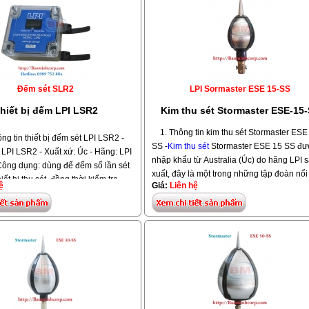
Đếm sét SLR2
LPI Sormaster ESE 15-SS
hiết bị đếm LPI LSR2
Kim thu sét Stormaster ESE-15
1. Thông tin kim thu sét Stormaster ESE
ng tin thiết bị đếm sét LPI LSR2 -
SS -
Kim thu sét
Stormaster ESE 15 SS đư
LPI LSR2 - Xuất xứ: Úc - Hãng: LPI
nhập khẩu từ Australia (Úc) do hãng LPI 
-Công dụng: dùng để đếm số lần sét
xuất, đây là một trong những tập đoàn nổi
iết bị thu sét, đồng thời kiểm tra
ệ
Giá:
Liên hệ
nhất trên thế giới về hệ thống chống sét
u sét bạn có còn hoạt động hay
ết bị đếm sét LSR2
đếm được số
-Mỗi dòng
kim thu sét
Stormaster ESE 15
h vào thiết bị thu sét một cách chính
3 các cấp độ bán kính bảo vệ khác nhau
hể đếm số lần sét đánh lên tới 9999
kính bảo vệ: Cấp I: 32 Mét, Cấp II: 45 Mét
 sét này thường nhà thiết kế dùng
III: 51 Mét, càng xa bán kính bảo vệ thì kh
o hệ thống chống sét cùng hãng kim
năng bảo vệ các công trình chống sét của
ormaster hay các hãng khác đều
càng giảm.
g chính hãng có đầy đủ CO, CQ và
Các Model - Bán kính bảo vệ kim thu sét
ảo hành 12 tháng.