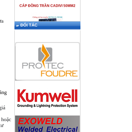
ựa
ĐỐI TÁC
THIẾT BỊ CHỐNG SÉT LPI SGT50-
25+NE100
hãng
KIM THU SÉT ABB OPR
giá
9
hoặc
tư