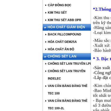
CÁP ĐỒNG BỌC
*2.Thông
KIM THU SÉT
-Kim thu 
KIM THU SÉT ABB OPR
trên kỹ th
HÓA CHẤT GIẢM ĐIỆN
-Hãng sản
TRỞ
-Loại kim
BACK FILLCOMPOUND
-Màu sắc:
HÓA CHẤT GEM25A
-Xuất xứ: 
HÓA CHẤT ẤN ĐỘ
-Bảo hành
CHỐNG SÉT LAN
* 3. Đặc 
TRUYỀN
CHỐNG SÉT LAN TRUYỀN LPI
-Sản xuất
CHỐNG SÉT LAN TRUYỀN
-Công ngh
-Lắp đặt 
INDELEC
-Kim chí
VAN CÂN BẰNG ĐẲNG THẾ
-Bao Min
TEC 100
tốt nhất t
- Bạn muố
VAN CÂN BẰNG ĐẲNG THẾ
số 3 đườ
TEC 100-2L
vấn nhiệt 