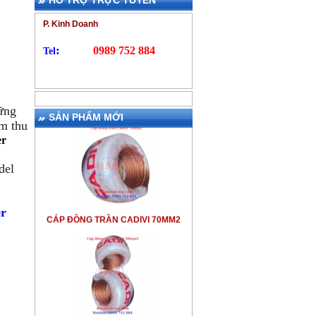
HỖ TRỢ TRỰC TUYẾN
P. Kinh Doanh
:
0989 752 884
Tel
ững
SẢN PHẨM MỚI
im thu
er
del
CÁP ĐỒNG TRẦN CADIVI 70MM2
er
CÁP ĐỒNG TRẦN CADIVI 50MM2