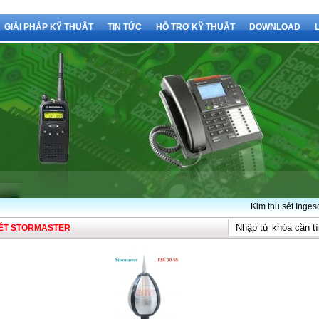
GIẢI PHÁP KỸ THUẬT
TIN TỨC
HỖ TRỢ KỸ THUẬT
DOWNLOAD
Kim thu sét Ingesco PD
SÉT STORMASTER