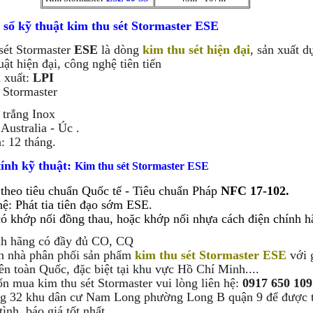
 số kỹ thuật k
im thu sét Stormaster ESE
sét Stormaster
ESE
là dòng
kim thu sét hiện đại
, sản xuất d
uật hiện đại, công nghệ tiên tiến
 xuất:
LPI
 Stormaster
 trắng Inox
Australia - Úc .
: 12 tháng.
tính kỹ thuật:
Kim thu sét Stormaster ESE
 theo tiêu chuẩn Quốc tế - Tiêu chuẩn Pháp
NFC 17-102.
ệ: Phát tia tiên đạo sớm ESE.
có khớp nối đồng thau, hoặc khớp nối nhựa cách điện chính 
nh hãng có đầy đủ CO, CQ
h nhà phân phối sản phẩm
kim thu sét Stormaster ESE
với 
rên toàn Quốc, đặc biệt tại khu vực Hồ Chí Minh....
n mua kim thu sét Stormaster vui lòng liên hệ:
0917 650 10
ng 32 khu dân cư Nam Long phường Long B quận 9
để được 
tình, báo giá tốt nhất.