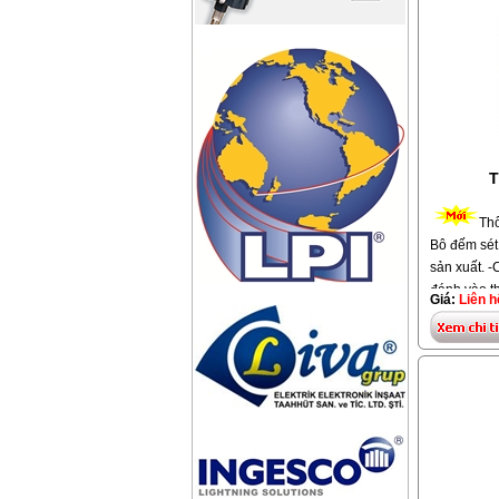
T
Thô
Bô đếm sét 
sản xuất. 
đánh vào th
Giá:
Liên h
thiết bị th
không. -
Thi
lần sét đán
xác và có t
lần. Bộ đếm
lắp đặt ch
thu sét St
được. -Hàn
thời gian b