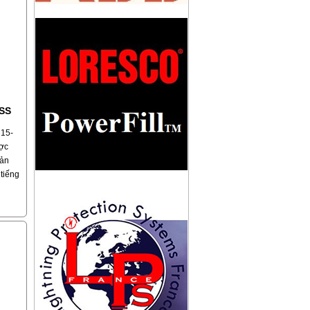
KHỚP NỐI CÁCH ĐIỆN LPI
IL/CUOPLING
-SS
 15-
ợc
sản
 tiếng
TRỤ ĐỠ KIM THU SÉT TRÁNG KẼM
CAO 5M
SS
có
 bán
, Cấp
ả
 bạn
TRỤ ĐỠ KIM THU SÉT