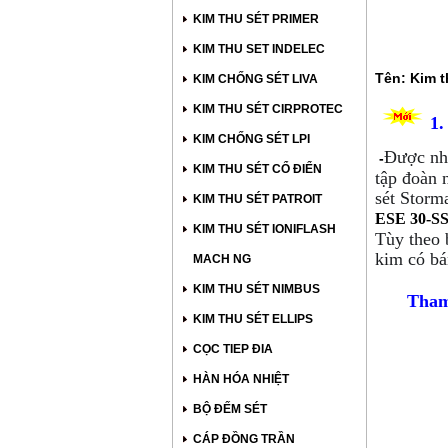
KIM THU SÉT PRIMER
KIM THU SET INDELEC
Tên: Kim t
KIM CHỐNG SÉT LIVA
KIM THU SÉT CIRPROTEC
1.
KIM CHỐNG SÉT LPI
Được nh
-
KIM THU SÉT CỔ ĐIỂN
tập đoàn n
sét Storm
KIM THU SÉT PATROIT
ESE 30-SS
KIM THU SÉT IONIFLASH
Tùy theo 
kim có bá
MACH NG
KIM THU SÉT NIMBUS
Tham
KIM THU SÉT ELLIPS
CỌC TIEP ĐIA
HÀN HÓA NHIỆT
BỘ ĐẾM SÉT
CÁP ĐỒNG TRẦN