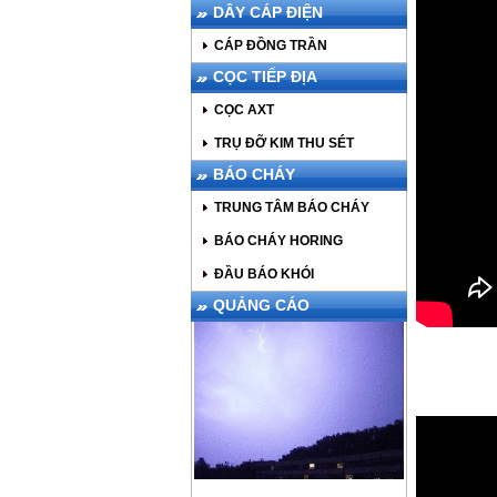
DÂY CÁP ĐIỆN
CÁP ĐỒNG TRẦN
CỌC TIẾP ĐỊA
CỌC AXT
TRỤ ĐỠ KIM THU SÉT
BÁO CHÁY
TRUNG TÂM BÁO CHÁY
BÁO CHÁY HORING
ĐẦU BÁO KHÓI
QUẢNG CÁO