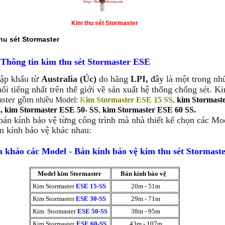
Kim thu sét Stormaster
hu sét Stormaster
 Thông tin kim thu sét Stormaster ESE
ập khẩu từ
Australia (Úc)
do hãng
LPI,
đây
là một trong nh
ổi tiếng nhất trên thế giới về sản xuất hệ thống chống sét
. K
aster gồm
nhiều Model:
K
im Stormaster ESE 15 SS
,
kim Stormast
,
kim Stormaster ESE 50- SS
,
kim Stormaster ESE 60 SS.
bán kính bảo vệ từng công trình mà nhà thiết kế chọn các Mo
n kính bảo vệ khác nhau:
 khảo các Model - Bán kính bảo vệ kim thu sét Stormast
Model kim Stormaster
Bán kính bảo vệ
Kim Stormaster
ESE 15-SS
20m - 51m
Kim Stormaster
ESE 30-SS
29m - 71m
Kim Stormaster
ESE 50-SS
38m - 95m
Kim Stormaster
ESE 60-SS
43m - 107m