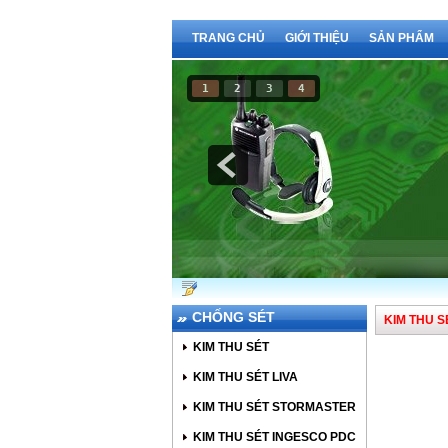
TRANG CHỦ
GIỚI THIỆU
SẢN PHẨM
1
2
3
4
Báo Cháy
CHỐNG SÉT
KIM THU 
KIM THU SÉT
KIM THU SÉT LIVA
KIM THU SÉT STORMASTER
KIM THU SÉT INGESCO PDC