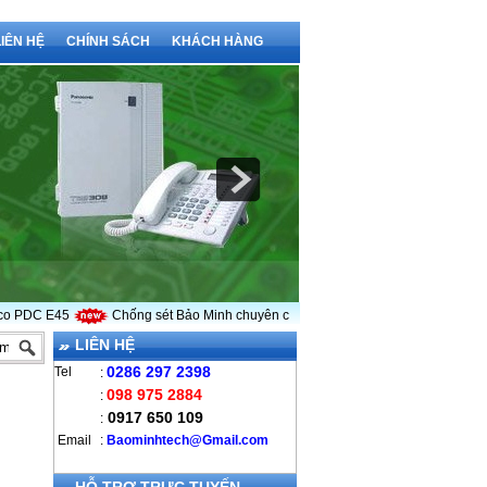
LIÊN HỆ
CHÍNH SÁCH
KHÁCH HÀNG
C E45
Chống sét Bảo Minh chuyên cung cấp kim thu sét LPI
Vì sao ph
LIÊN HỆ
0286 297 2398
Tel
:
098 975 2884
:
0917 650 109
:
Email
:
B
aominhtech@Gmail.com