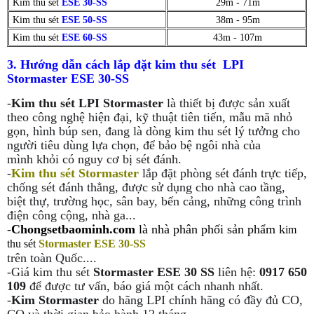
Kim thu sét
ESE 30-SS
29m - 71m
Kim thu sét
ESE 50-SS
38m - 95m
Kim thu sét
ESE 60-SS
43m - 107m
3. Hướng dẫn cách lắp đặt
k
im thu sét LPI
Stor
master
ESE 30-SS
-
Kim thu sét LPI Stormaster
là thiết bị được sản xuất
theo công nghệ hiện đại, kỹ thuật tiên tiến, mẫu mã nhỏ
gọn, hình búp sen, đang là dòng kim thu sét lý tưởng cho
người tiêu dùng lựa chọn, để bảo bệ ngôi nhà của
mình
khỏi có nguy cơ bị sét đánh.
-
Kim thu sét Stormaster
lắp đặt phòng sét đánh trực tiếp,
chống sét đánh thẳng, được sử dụng cho nhà cao tầng,
biệt thự, trường học, sân bay, bến cảng, những công trình
điện công cộng, nhà ga...
-
Chongsetbaominh.com
là nhà phân phối sản phẩm
k
im
thu sét
Stormaster ESE 30-SS
trên toàn Quốc....
-Giá kim thu sét
Stormaster ESE 30 SS
liên hệ:
0917 650
109
để được tư vấn, báo giá một cách nhanh nhất.
-
Kim Stormaster
do hãng LPI chính hãng có đầy đủ CO,
CQ và thời gian bảo hành 12 tháng.