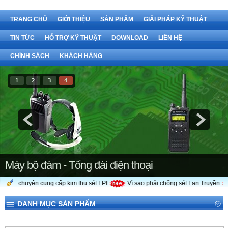
TRANG CHỦ
GIỚI THIỆU
SẢN PHẨM
GIẢI PHÁP KỸ THUẬT
TIN TỨC
HỖ TRỢ KỸ THUẬT
DOWNLOAD
LIÊN HỆ
CHÍNH SÁCH
KHÁCH HÀNG
1
2
3
4
inh chuyên cung cấp kim thu sét LPI
Vì sao phải chống sét Lan Truyền
Máy bộ đàm - Tổng đài điện thoại
DANH MỤC SẢN PHẨM