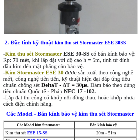
2. Đặc tính kỹ thuật k
im thu sét Stormaster ESE 30SS
-
Kim thu sét Stormaster
ESE 30-SS
có bán kính bảo vệ:
Rp:
71 mét
, khi lắp đặt với độ cao h = 5m, tính từ đỉnh
đầu kim đến mặt phẳng cần bảo vệ.
-
Kim Stormaster ESE 30
được sản xuất theo công nghệ
mới, công nghệ tiên tiến, kỹ thuật hiện đại đáp ứng tiêu
chuẩn chống sét
DeltaT -
ΔT = 30
μs.
Đảm bảo theo đúng
tiêu chuẩn Quốc tế - Pháp
NFC 17 -102.
-Lắp đặt thi công có khớp nối đồng thau, hoặc khớp nhựa
cách điện chính hãng.
Các Model - Bán kính bảo vệ kim thu sét Stormaster
Các Model kim Stormaster
Bán kính bảo v
ệ
Kim thu sét
ESE 15-SS
20m - 51m