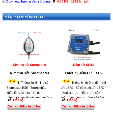
Download hướng dẫn sử dụng
(
0.00 KB - 1572 lần tải)
SẢN PHẨM CÙNG LOẠI
Kim thu sét Stormaster
Đếm sét SLR2
Kim thu sét Stormaster
Thiết bị đếm LPI LSR2
1. Thông tin kim thu sét
Thông tin thiết bị đếm sét
Stormaster ESE -Được nhập
LPI LSR2 -Bô đếm sét LPI LSR2
khẩu từ Australia (Úc) do
- Xuất xứ: Úc - Hãng: LPI sản
hãng LPI, đây là một trong những
xuất. -Công dụng: dùng để đếm
Giá:
Liên hệ
Giá:
Liên hệ
tập đoàn nổi tiếng nhất trên thế
số lần sét đánh vào thiết bị thu
giới về sản xuất hệ thống chống
sét, đồng thời kiểm tra thiết bị thu