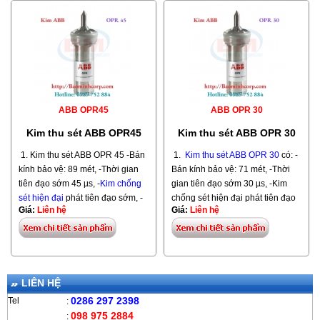
Model: OPR 30, OPR 45, OPR
60 Hãng ABB. Xuất xứ: Pháp
ABB OPR45
ABB OPR 30
==>> Tham khảo thêm sản phẩm
Kim thu sét ABB OPR45
Kim thu sét ABB OPR 30
cùng bán kính được nhập khẩu
từ Pháp do hãng Indelec sản
1. Kim thu sét ABB OPR 45 -Bán
1.
Kim thu sét ABB OPR 30
có: -
xuất:
Kim thu sét ESE PrimeR 60
kính bảo vệ: 89 mét, -Thời gian
Bán kính bảo vệ: 71 mét, -Thời
bán kính bảo vệ: 107 mét
tiên đạo sớm 45 µs, -
Kim chống
gian tiên đạo sớm 30 µs, -Kim
sét hiện đại
phát tiên đạo sớm, -
chống sét hiện đại phát tiên đạo
Giá:
Liên hệ
Giá:
Liên hệ
Model: OPR 45. Hãng ABB. Xuất
sớm, -Model: OPR 30.
xứ: Pháp
Hãng ABB. Xuất xứ: Pháp
LIÊN HỆ
0286 297 2398
Tel
:
098 975 2884
: