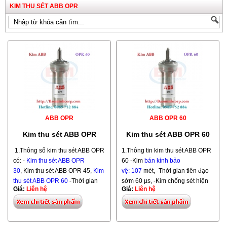
KIM THU SÉT ABB OPR
ABB OPR
ABB OPR 60
Kim thu sét ABB OPR
Kim thu sét ABB OPR 60
1.Thông số kim thu sét ABB OPR
1.Thông tin kim thu sét ABB OPR
có: -
Kim thu sét ABB OPR
60 -Kim
b
án kính bảo
30
, Kim thu sét ABB OPR 45,
Kim
vệ: 107
mét, -Thời gian tiên đạo
thu sét ABB OPR 60
-Thời gian
sớm 60 µs, -Kim chống sét hiện
Giá:
Liên hệ
Giá:
Liên hệ
tiên đạo sớm 30µs, Thời gian tiên
đại phát tiên đạo sớm, -
đạo sớm 45µs, Thời gian tiên
Model: OPR 60. Hãng ABB. Xuất
đạo sớm 60µs, -Kim chống sét
xứ: Pháp
hiện đại phát tiên đạo sớm, -