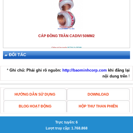
CÁP ĐỒNG TRẦN CADIVI 50MM2
ĐỐI TÁC
*
Ghi chú: Phải ghi rõ nguồn:
http://baominhcorp.com
khi đăng lại
nội dung trên
!
THIẾT BỊ CHỐNG SÉT LPI SGT50-25+NE100
HƯỚNG DẪN SỬ DỤNG
DOWNLOAD
BLOG HOẠT ĐỘNG
HỘP THƯ THAN PHIỀN
Trực tuyến: 6
KIM THU SÉT ABB OPR
Lượt truy cập: 1.768.868