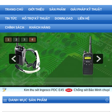
TRANG CHỦ
GIỚI THIỆU
SẢN PHẨM
GIẢI PHÁP KỸ THUẬT
TIN TỨC
HỖ TRỢ KỸ THUẬT
DOWNLOAD
LIÊN HỆ
CHÍNH SÁCH
KHÁCH HÀNG
1
2
3
4
Kim thu sét Ingesco PDC E45
Chống sét Bảo Minh chuyên c
DANH MỤC SẢN PHẨM