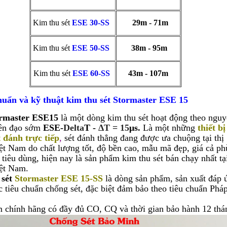
Kim thu sét
ESE 30-SS
29m - 71m
Kim thu sét
ESE 50-SS
38m - 95m
Kim thu sét
ESE 60-SS
43m - 107m
uẩn và kỹ thuật kim thu sét Stormaster ESE 15
rmaster ESE15
là một dòng kim thu sét hoạt động theo nguy
tiên đạo sớm
ESE-
Delta
T -
ΔT = 15
μs.
Là một những
thiết bị
 đánh trực tiếp
,
sét đánh thẳng đang được ưa chuộng tại thị
ệt Nam do chất lượng tốt, độ bền cao, mẫu mã đẹp, giá cả p
 tiêu dùng, hiện nay là sản phẩm kim thu sét bán chạy nhất tại
ệt Nam.
sét
Stormaster ESE 15-SS
là dòng sản phẩm, sản xuất đáp 
c tiêu chuẩn chống sét, đặc biệt đảm bảo theo tiêu chuẩn Phá
.
 chính hãng có đầy đủ CO, CQ và thời gian bảo hành 12 thá