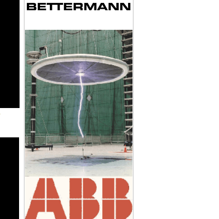
KIM THU SÉT CIRPROTEC NIMBUS 15
KẸP SIẾT CÁP HÌNH CHỮ U
S
THIẾT BỊ ĐẾM SÉT CIPROTEC CDI-250