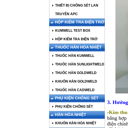
THIẾT BỊ CHỐNG SÉT LAN
TRUYỀN APC
HỘP KIỂM TRA ĐIỆN TRỞ
KUMWELL TEST BOX
HỘP KIỂM TRA ĐIỆN TRỞ
THUỐC HÀN HÓA NHIỆT
THUỐC HÀN KUMWELL
THUỐC HÀN SUNLIGHTWELD
THUỐC HÀN GOLDWELD
KHUÔN HÀN GOLDWELD
THUỐC HÀN CADWELD
PHỤ KIỆN CHỐNG SÉT
3.
Hướng d
PHỤ KIỆN CHỐNG SÉT
-
Kim thu
HÀN HÓA NHIỆT
bằng hợp 
điện chín
KHUÔN HÀN HÓA NHIỆT