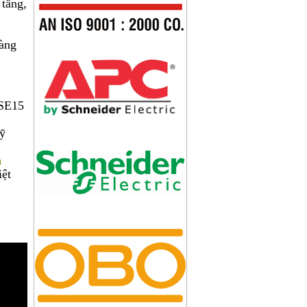
 tầng,
KIM THU SÉT CIRPROTEC NIMBUS 60
àng
ESE15
kỹ
KIM THU SÉT CIRPROTEC NIMBUS 45
m
iệt
KIM THU SÉT CIRPROTEC NIMBUS 30