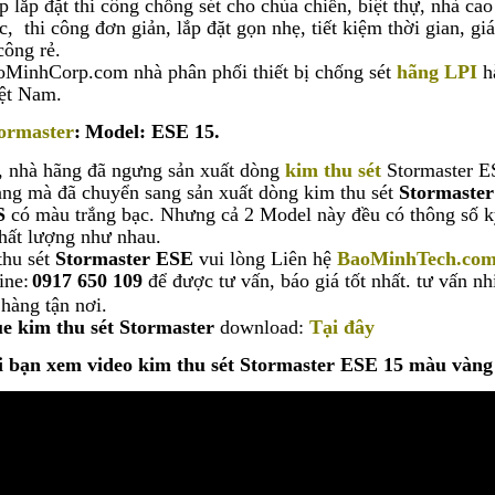
 lắp đặt thi công chống sét cho chùa chiền, biệt thự, nhà cao
, thi công đơn giản, lắp đặt gọn nhẹ, tiết kiệm thời gian, giá
 công rẻ.
aoMinhCorp.com nhà phân phối thiết bị chống sét
hãng LPI
h
iệt Nam.
ormaster
:
Model
: ESE 15.
, nhà hãng đã ngưng sản xuất dòng
kim thu sét
Stormaster 
ng mà đã chuyển sang sản xuất dòng kim thu sét
Stormaster
S
có màu trắng bạc. Nhưng cả 2 Model này đều có thông số 
chất lượng như nhau.
thu sét
Stormaster ESE
vui lòng Liên hệ
BaoMinhTech.co
ine:
0917 650 109
để được tư vấn, báo giá tốt nhất. tư vấn nh
 hàng tận nơi.
e kim thu sét Stormaster
download:
Tại đây
 bạn xem video kim thu sét Stormaster ESE 15 màu vàng