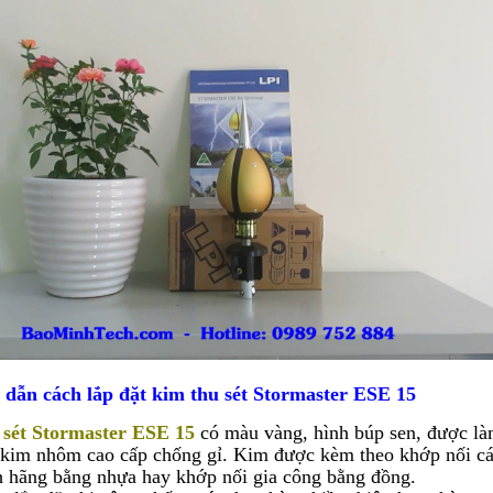
ẫn cách lắp đặt kim thu sét Stormaster ESE 15
 sét Stormaster ESE 15
có màu vàng, hình búp sen, được l
kim nhôm cao cấp chống gỉ. Kim được kèm theo khớp nối c
h hãng bằng nhựa hay khớp nối gia công bằng đồng.