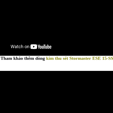
 Tham khảo thêm dòng
kim thu sét Stormaster ESE 15-S