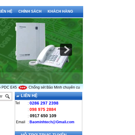
LIÊN HỆ
CHÍNH SÁCH
KHÁCH HÀNG
C E45
Chống sét Bảo Minh chuyên cung cấp kim thu sét LPI
Vì sao phả
LIÊN HỆ
0286 297 2398
Tel
:
098 975 2884
:
0917 650 109
:
Email
:
B
aominhtech@Gmail.com