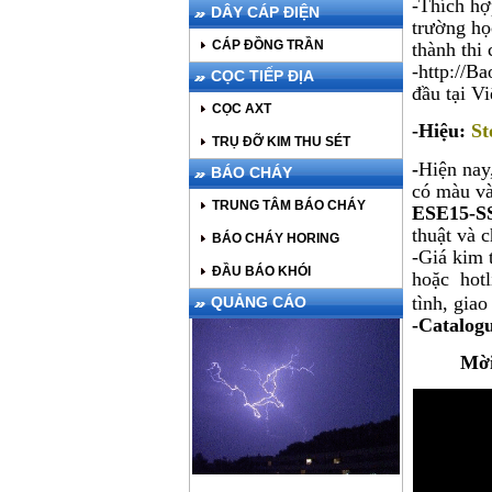
-Thích hợp
DÂY CÁP ĐIỆN
trường học
CÁP ĐỒNG TRẦN
thành thi
-http://B
CỌC TIẾP ĐỊA
đầu tại V
CỌC AXT
-Hiệu:
St
TRỤ ĐỠ KIM THU SÉT
-
Hiện nay
BÁO CHÁY
có màu và
TRUNG TÂM BÁO CHÁY
ESE15-S
thuật và 
BÁO CHÁY HORING
-Giá kim 
ĐẦU BÁO KHÓI
hoặc hotl
tình, giao
QUẢNG CÁO
-Catalogu
Mời