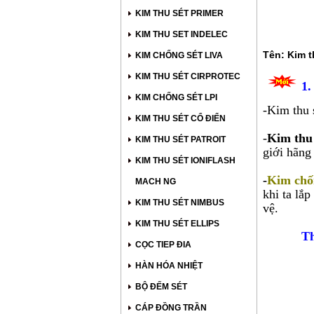
KIM THU SÉT PRIMER
KIM THU SET INDELEC
Tên: Kim t
KIM CHỐNG SÉT LIVA
KIM THU SÉT CIRPROTEC
1.
KIM CHỐNG SÉT LPI
-Kim thu 
KIM THU SÉT CỔ ĐIỂN
-
Kim thu 
KIM THU SÉT PATROIT
giới hãn
KIM THU SÉT IONIFLASH
-
Kim chố
MACH NG
khi ta lắp
KIM THU SÉT NIMBUS
vệ.
KIM THU SÉT ELLIPS
Tham kh
CỌC TIEP ĐIA
HÀN HÓA NHIỆT
BỘ ĐẾM SÉT
CÁP ĐỒNG TRẦN