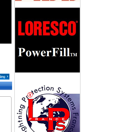
KHỚP NỐI CÁCH ĐIỆN LPI
IL/CUOPLING
TRỤ ĐỠ KIM THU SÉT TRÁNG KẼM
CAO 5M
TRỤ ĐỠ KIM THU SÉT