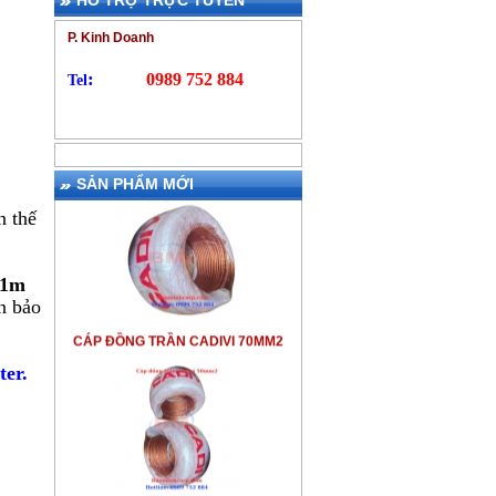
HỖ TRỢ TRỰC TUYẾN
P. Kinh Doanh
:
0989 752 884
Tel
SẢN PHẨM MỚI
n thế
51m
CÁP ĐỒNG TRẦN CADIVI 70MM2
n bảo
er.
CÁP ĐỒNG TRẦN CADIVI 50MM2