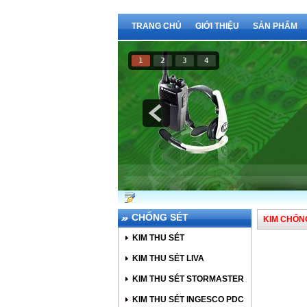
TRANG CHỦ
GIỚI THIỆU
SẢN PHẨM
1
2
3
4
Báo Cháy
CHỐNG SÉT
KIM CHỐNG
KIM THU SÉT
KIM THU SÉT LIVA
KIM THU SÉT STORMASTER
KIM THU SÉT INGESCO PDC