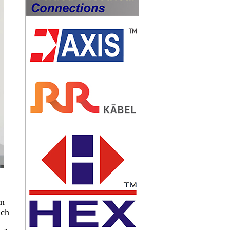
KIM THU SÉT ABB OPR 60
KIM THU SÉT ABB OPR45
KIM THU SÉT ABB OPR 30
àm
ách