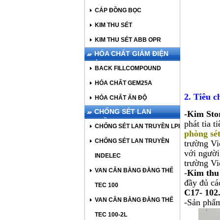
CÁP ĐỒNG BỌC
KIM THU SÉT
KIM THU SÉT ABB OPR
HÓA CHẤT GIẢM ĐIỆN
TRỞ
BACK FILLCOMPOUND
HÓA CHẤT GEM25A
2.
Tiêu ch
HÓA CHẤT ẤN ĐỘ
CHỐNG SÉT LAN
-Kim Sto
TRUYỀN
phát tia 
CHỐNG SÉT LAN TRUYỀN LPI
phòng sét
CHỐNG SÉT LAN TRUYỀN
trường Vi
với người
INDELEC
trường Vi
VAN CÂN BẰNG ĐẲNG THẾ
-
Kim thu 
đầy đủ cá
TEC 100
C17- 102
VAN CÂN BẰNG ĐẲNG THẾ
-
Sản phẩm
TEC 100-2L