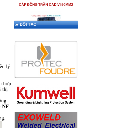
ĐỐI TÁC
THIẾT BỊ CHỐNG SÉT LPI SGT50-
25+NE100
ên lý
hù hợp
 thị
KIM THU SÉT ABB OPR
ứng
p
NF
ng.