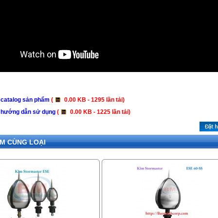
 catalog sản phẩm
(
0.00 KB - 1295 lần tải)
 hướng dẫn sử dụng
(
0.00 KB - 1225 lần tải)
M CÙNG LOẠI