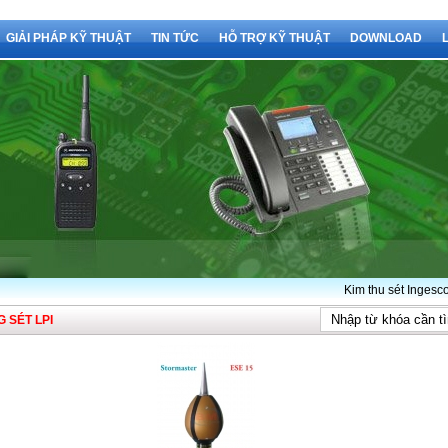
GIẢI PHÁP KỸ THUẬT
TIN TỨC
HỖ TRỢ KỸ THUẬT
DOWNLOAD
Kim thu sét Ingesco PD
 SÉT LPI