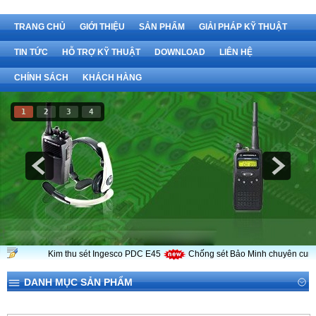
TRANG CHỦ
GIỚI THIỆU
SẢN PHẨM
GIẢI PHÁP KỸ THUẬT
TIN TỨC
HỖ TRỢ KỸ THUẬT
DOWNLOAD
LIÊN HỆ
CHÍNH SÁCH
KHÁCH HÀNG
1
2
3
4
Kim thu sét Ingesco PDC E45
Chống sét Bảo Minh chuyên cung c
DANH MỤC SẢN PHẨM