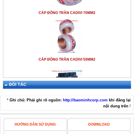
CÁP ĐỒNG TRẦN CADIVI 70MM2
CÁP ĐỒNG TRẦN CADIVI 50MM2
ĐỐI TÁC
*
Ghi chú: Phải ghi rõ nguồn:
http://baominhcorp.com
khi đăng lại
THIẾT BỊ CHỐNG SÉT LPI SGT50-25+NE100
nội dung trên
!
HƯỚNG DẪN SỬ DỤNG
DOWNLOAD