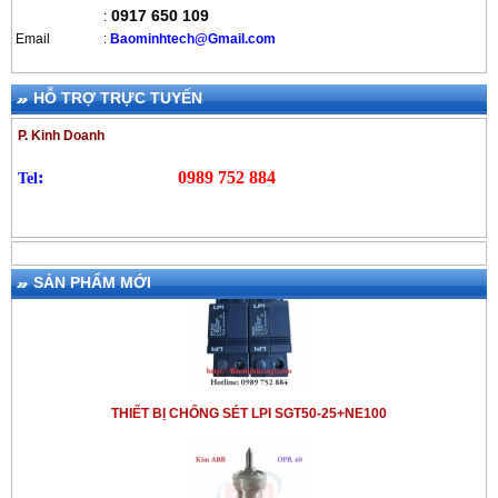
0917 650 109
:
Email
:
B
aominhtech@Gmail.com
CÁP ĐỒNG TRẦN CADIVI 70MM2
=>> Tham khảo thêm các dòng
HỖ TRỢ TRỰC TUYẾN
kim thu sét khác được nhập Khẩu
Kim thu sét ESE
Từ Pháp:
P. Kinh Doanh
PrimeR 20
:
0989 752 884
Tel
CÁP ĐỒNG TRẦN CADIVI 50MM2
SẢN PHẨM MỚI
THIẾT BỊ CHỐNG SÉT LPI SGT50-25+NE100