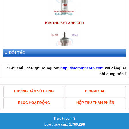
KIM THU SÉT ABB OPR
ĐỐI TÁC
KIM THU SÉT ABB OPR 60
*
Ghi chú: Phải ghi rõ nguồn:
http://baominhcorp.com
khi đăng lại
nội dung trên
!
HƯỚNG DẪN SỬ DỤNG
DOWNLOAD
BLOG HOẠT ĐỘNG
HỘP THƯ THAN PHIỀN
KIM THU SÉT ABB OPR45
Trực tuyến: 3
Lượt truy cập: 1.769.298