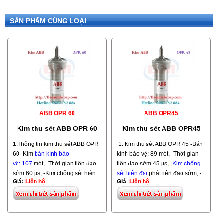
SẢN PHẨM CÙNG LOẠI
ABB OPR 60
ABB OPR45
Kim thu sét ABB OPR 60
Kim thu sét ABB OPR45
1.Thông tin kim thu sét ABB OPR
1. Kim thu sét ABB OPR 45 -Bán
60 -Kim
b
án kính bảo
kính bảo vệ: 89 mét, -Thời gian
vệ: 107
mét, -Thời gian tiên đạo
tiên đạo sớm 45 µs, -
Kim chống
sớm 60 µs, -Kim chống sét hiện
sét hiện đại
phát tiên đạo sớm, -
Giá:
Liên hệ
Giá:
Liên hệ
đại phát tiên đạo sớm, -
Model: OPR 45. Hãng ABB. Xuất
Model: OPR 60. Hãng ABB. Xuất
xứ: Pháp
xứ: Pháp