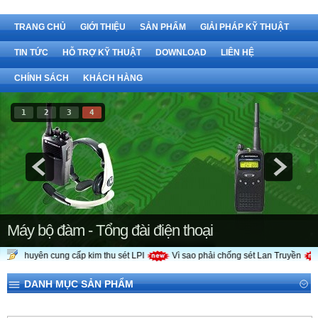
TRANG CHỦ
GIỚI THIỆU
SẢN PHẨM
GIẢI PHÁP KỸ THUẬT
TIN TỨC
HỖ TRỢ KỸ THUẬT
DOWNLOAD
LIÊN HỆ
CHÍNH SÁCH
KHÁCH HÀNG
1
2
3
4
Máy bộ đàm - Tổng đài điện thoại
nh chuyên cung cấp kim thu sét LPI
Vì sao phải chống sét Lan Truyền
DANH MỤC SẢN PHẨM