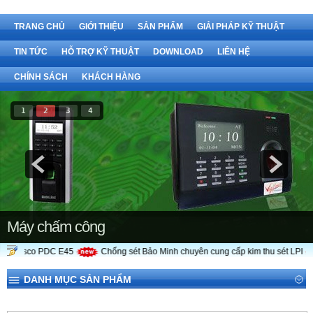
TRANG CHỦ
GIỚI THIỆU
SẢN PHẨM
GIẢI PHÁP KỸ THUẬT
TIN TỨC
HỖ TRỢ KỸ THUẬT
DOWNLOAD
LIÊN HỆ
CHÍNH SÁCH
KHÁCH HÀNG
1
2
3
4
Máy chấm công
 Ingesco PDC E45
Chống sét Bảo Minh chuyên cung cấp kim thu sét LPI
DANH MỤC SẢN PHẨM