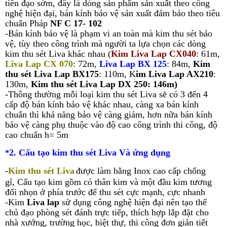
tiên đạo sớm,
đây là dòng sản phẩm sản xuất theo công
nghệ hiện đại, bán kính bảo vệ sản xuất đảm bảo theo
tiêu
chuẩn Pháp
NF C 17- 102
-Bán kính bảo vệ là phạm vi an toàn mà kim thu sét bảo
vệ, tùy theo công trình mà người ta lựa chọn các dòng
kim thu sét Liva khác nhau (
Kim Liva Lap CX040
: 61m,
Liva
Lap CX 070
: 72m,
Liva
Lap BX 125
: 84m,
Kim
thu sét Liva
Lap BX175
: 110m, K
im Liva
Lap AX210
:
130m,
Kim thu sét Liva Lap DX 250: 146m)
-Thông thường mỗi loại kim thu sét Liva sẽ có 3 đến 4
cấp độ bán kính bảo vệ khác nhau, càng xa bán kính
chuẩn thì khả năng bảo vệ càng giảm, hơn nữa bán kính
bảo vệ càng phụ thuộc vào độ cao công trình thi công, độ
cao chuẩn h= 5m
2. Cấu tạo kim thu sét Liva Và ứng dụng
*
-
Kim thu sét
Liva
được làm bằng Inox cao cấp chống
gỉ,
Cấu tạo kim gồm có thân kim và một đầu kim tương
đối nhọn ở phía trước để thu sét cực mạnh, cực nhanh
-Kim
Liva lap
sử dụng công nghệ hiện đại nên tạo thế
chủ đạo phòng sét đánh trực tiếp, thích hợp lắp đặt cho
nhà xưởng, trường học, biệt thự, thi công đơn giản tiết