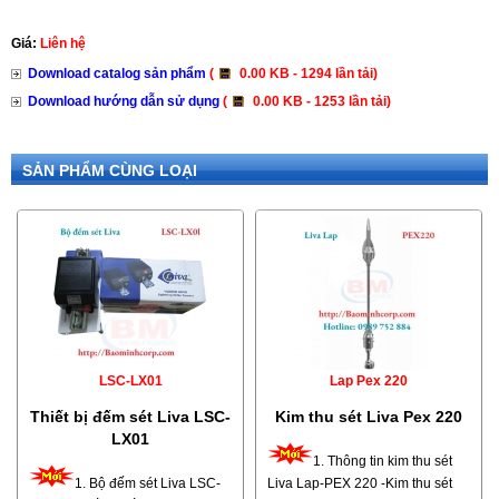
Giá:
Liên hệ
Download catalog sản phẩm
(
0.00 KB - 1294 lần tải)
Download hướng dẫn sử dụng
(
0.00 KB - 1253 lần tải)
SẢN PHẨM CÙNG LOẠI
LSC-LX01
Lap Pex 220
Thiết bị đếm sét Liva LSC-
Kim thu sét Liva Pex 220
LX01
1. Thông tin kim thu sét
1. Bộ đếm sét Liva LSC-
Liva Lap-PEX 220 -Kim thu sét