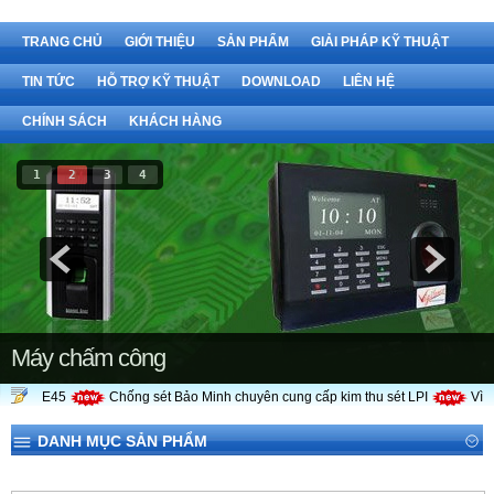
TRANG CHỦ
GIỚI THIỆU
SẢN PHẨM
GIẢI PHÁP KỸ THUẬT
TIN TỨC
HỖ TRỢ KỸ THUẬT
DOWNLOAD
LIÊN HỆ
CHÍNH SÁCH
KHÁCH HÀNG
1
2
3
4
 PDC E45
Chống sét Bảo Minh chuyên cung cấp kim thu sét LPI
Vì sao
Máy chấm công
DANH MỤC SẢN PHẨM