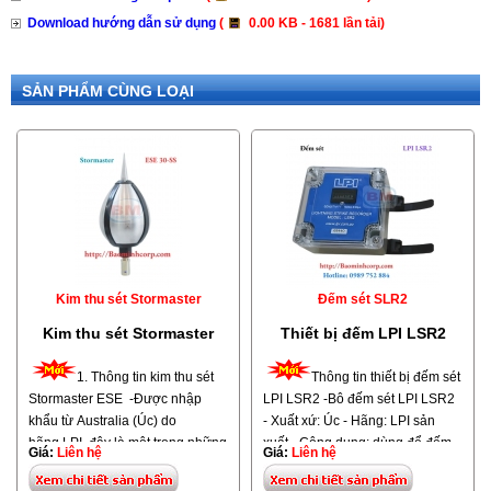
Download hướng dẫn sử dụng
(
0.00 KB - 1681 lần tải)
SẢN PHẨM CÙNG LOẠI
Kim thu sét Stormaster
Đếm sét SLR2
Kim thu sét Stormaster
Thiết bị đếm LPI LSR2
1. Thông tin kim thu sét
Thông tin thiết bị đếm sét
Stormaster ESE -Được nhập
LPI LSR2 -Bô đếm sét LPI LSR2
khẩu từ Australia (Úc) do
- Xuất xứ: Úc - Hãng: LPI sản
hãng LPI, đây là một trong những
xuất. -Công dụng: dùng để đếm
Giá:
Liên hệ
Giá:
Liên hệ
tập đoàn nổi tiếng nhất trên thế
số lần sét đánh vào thiết bị thu
giới về sản xuất hệ thống chống
sét, đồng thời kiểm tra thiết bị thu