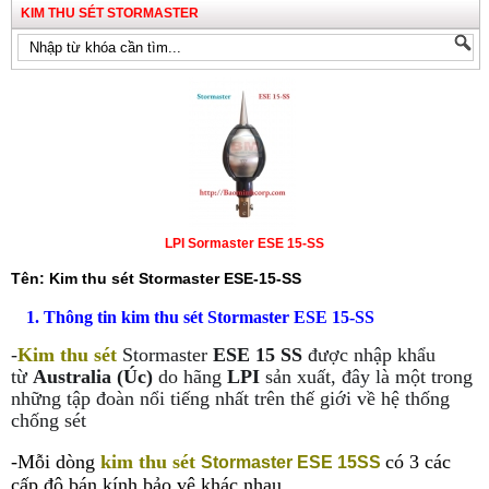
KIM THU SÉT STORMASTER
LPI Sormaster ESE 15-SS
Tên: Kim thu sét Stormaster ESE-15-SS
1. Thông tin kim thu sét Stormaster ESE 15-SS
-
Kim thu sét
Stormaster
ESE 15 SS
được nhập khẩu
từ
Australia (Úc)
do hãng
LPI
sản xuất, đây là một trong
những tập đoàn nổi tiếng nhất trên thế giới về hệ thống
chống sét
-Mỗi dòng
kim thu sét
có 3 các
Stormaster ESE 15SS
cấp độ bán kính bảo vệ khác nhau