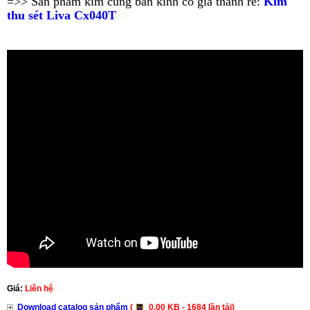
=>> Sản phẩm kim cùng bán kính có giá thành rẻ:
Kim
thu sét Liva Cx040T
Giá:
Liên hệ
Download catalog sản phẩm
(
0.00 KB - 1684 lần tải)