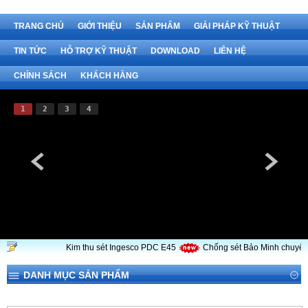
TRANG CHỦ
GIỚI THIỆU
SẢN PHẨM
GIẢI PHÁP KỸ THUẬT
TIN TỨC
HỖ TRỢ KỸ THUẬT
DOWNLOAD
LIÊN HỆ
CHÍNH SÁCH
KHÁCH HÀNG
1
2
3
4
Kim thu sét Ingesco PDC E45
Chống sét Bảo Minh chuyên 
DANH MỤC SẢN PHẨM