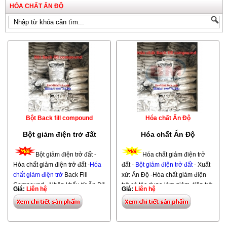
HÓA CHẤT ẤN ĐỘ
Bột Back fill compound
Hóa chất Ấn Độ
Bột giảm điện trở đất
Hóa chất Ấn Độ
Bột giảm điện trở đất -
Hóa chất giảm điện trở
Hóa chất giảm điện trở đất -
Hóa
đất -
Bột giảm điện trở đất
- Xuất
chất giảm điện trở
Back Fill
xứ: Ấn Độ -Hóa chất giảm điện
Compound - Nhập khẩu từ Ấn Độ
trở có tác dụng làm giảm điện trở
Giá:
Liên hệ
Giá:
Liên hệ
-Dùng để đổ vào bãi tiếp địa
đất trong thi công chống sét ở
trong thi công
chống sét
nhằm
những vùng đất khô, đất, đá vôi,
góp phần làm giảm điện trở đất
những vùng đất giảm điện trở
và là vật liệu dẫn điện cao cấp có
thấp. Nhằm giúp cho việc thoát