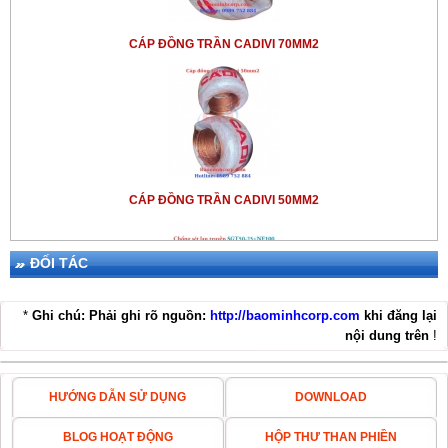
2. Hướng dẫn sử dụng hóa chất
CÁP ĐỒNG TRẦN CADIVI 70MM2
giảm điện trở đất =>> Bạn
tham khảo thêm thuốc hàn
hóa
nhiệt Cadweld 90g
- Hãng
ERICO - USA
CÁP ĐỒNG TRẦN CADIVI 50MM2
ĐỐI TÁC
*
Ghi chú: Phải ghi rõ nguồn:
http://baominhcorp.com
khi đăng lại
nội dung trên
!
THIẾT BỊ CHỐNG SÉT LPI SGT50-25+NE100
HƯỚNG DẪN SỬ DỤNG
DOWNLOAD
BLOG HOẠT ĐỘNG
HỘP THƯ THAN PHIỀN