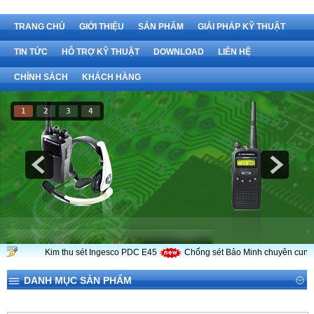
TRANG CHỦ
GIỚI THIỆU
SẢN PHẨM
GIẢI PHÁP KỸ THUẬT
TIN TỨC
HỖ TRỢ KỸ THUẬT
DOWNLOAD
LIÊN HỆ
CHÍNH SÁCH
KHÁCH HÀNG
1
2
3
4
Kim thu sét Ingesco PDC E45
Chống sét Bảo Minh chuyên cung cấp
DANH MỤC SẢN PHẨM