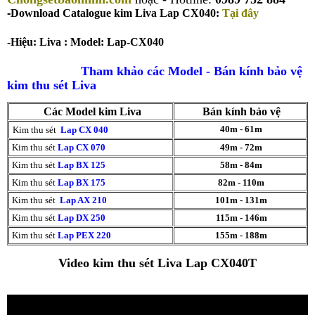
-
Download Catalogue kim Liva Lap CX040
:
Tại đây
-
Hiệu:
Liva
: Model:
Lap-CX040
Tham khảo các Model - Bán kính bảo vệ
kim thu sét Liva
Các Model kim Liva
Bán kính bảo vệ
40m - 61m
Kim thu sét
Lap CX 040
Kim thu sét
Lap CX 070
49m - 72m
Kim thu sét
Lap BX 125
58m - 84m
Kim thu sét
Lap BX 175
82m - 110m
Kim thu sét
Lap AX 210
101m - 131m
Kim thu sét
Lap DX 250
115m - 146m
Kim thu sét
Lap PEX 220
155m - 188m
Video kim thu sét Liva Lap CX040T