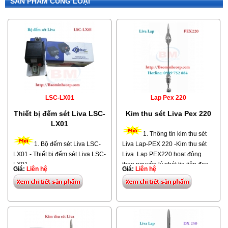
SẢN PHẨM CÙNG LOẠI
LSC-LX01
Lap Pex 220
Thiết bị đếm sét Liva LSC-
Kim thu sét Liva Pex 220
LX01
1. Thông tin kim thu sét
1. Bộ đếm sét Liva LSC-
Liva Lap-PEX 220 -Kim thu sét
LX01 - Thiết bị đếm sét Liva LSC-
Liva Lap PEX220 hoạt động
LX01
theo nguyên lý phát tia tiên đạo
Giá:
Liên hệ
Giá:
Liên hệ
sớm được nhập khẩu từ Thổ Nhĩ
-
Thiết bị đếm sét Liva
được nhập
Kỳ. -Kim chống sét
Liva Lap-PEX
khẩu từ Thổ Nhĩ Kỳ -Công dụng
220
có bán kính bảo vệ 188m khi
bộ đếm sét dùng để gắn vào hệ
ta lắp đặt với độ cao h= 5m tính
thống chống sét nhằm kiểm tra
từ đỉnh đầu kim đến mặt phẳng
số lần sét đánh vào thiết bị thu
cần bảo vệ. Tuy nhiên để đảm