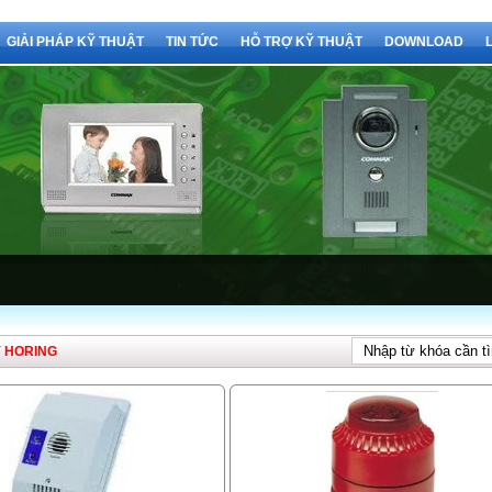
GIẢI PHÁP KỸ THUẬT
TIN TỨC
HỖ TRỢ KỸ THUẬT
DOWNLOAD
 HORING