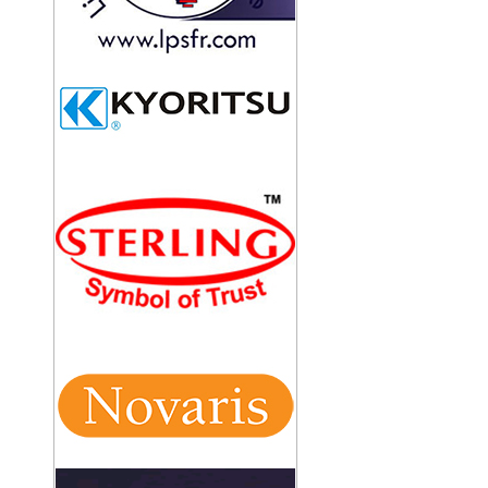
TRỤ ĐỠ KIM THU SÉT
BỘT GIẢM ĐIỆN TRỞ ĐẤT
CÁP ĐỒNG BỌC 70MM2