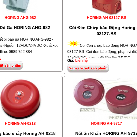
HORING AHG-982
HORING AH-03127-BS
 Dò Ga HORING AHG-982
Còi Đèn Chớp báo Động Horing 
03127-BS
ết bị báo ga HORING AHG-982 -
gas -Nguồn 12VDC/24VDC -Xuất xứ:
Còi đèn chớp báo động HORING 
tline: 0989 752 884
03127-BS -Còi đèn báo động, phạm vi đi
ệ
12~24VDC, cường độ tiêu thụ 24VDC:
Giá:
Liên hệ
14.5mA. Âm thanh xuất 24VDC dB (A) tại 
mét: lớn nhất 114dB. Điều chỉnh được âm
lượng :0 ~20dB. Ngõ vào bảo vệ : IP42. N
độ hoạt động: -25o ~ +80oC. Vật liệu: nh
tổng hợp ABS. -Hiệu: HORING, Model: AH
03127-BS. Xuất xứ: Taiwan
HORING AH-0218
HORING AH-9717
 báo cháy Horing AH-0218
Nút ấn Khẩn HORING AH-971