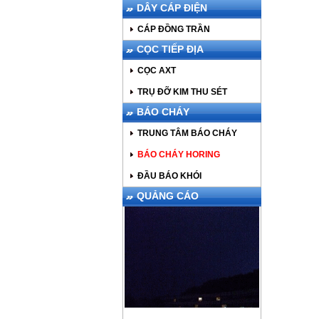
DÂY CÁP ĐIỆN
CÁP ĐỒNG TRẦN
CỌC TIẾP ĐỊA
CỌC AXT
TRỤ ĐỠ KIM THU SÉT
BÁO CHÁY
TRUNG TÂM BÁO CHÁY
BÁO CHÁY HORING
ĐẦU BÁO KHÓI
QUẢNG CÁO