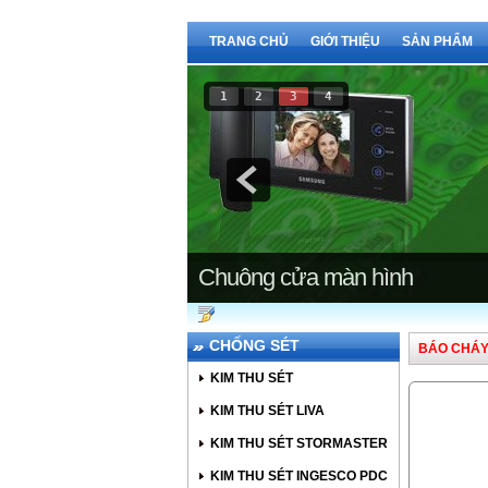
TRANG CHỦ
GIỚI THIỆU
SẢN PHẨM
1
2
3
4
Chuông cửa màn hình
CHỐNG SÉT
BÁO CHÁY
KIM THU SÉT
KIM THU SÉT LIVA
KIM THU SÉT STORMASTER
KIM THU SÉT INGESCO PDC