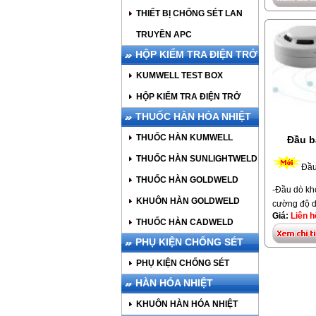
thước: 102
THIẾT BỊ CHỐNG SÉT LAN
130g. Màu 
Hiệu Horin
TRUYỀN APC
HỘP KIỂM TRA ĐIỆN TRỞ
KUMWELL TEST BOX
HỘP KIỂM TRA ĐIỆN TRỞ
THUỐC HÀN HÓA NHIỆT
THUỐC HÀN KUMWELL
Đầu b
THUỐC HÀN SUNLIGHTWELD
Đầu
THUỐC HÀN GOLDWELD
-Đầu dò kh
KHUÔN HÀN GOLDWELD
cường độ d
Giá:
Liên h
dòng nhận 
THUỐC HÀN CADWELD
40mA, thiế
PHỤ KIỆN CHỐNG SÉT
EN54, UL26
-10°C~+55°
PHỤ KIỆN CHỐNG SÉT
HÀN HÓA NHIỆT
Liên hệ: 0
KHUÔN HÀN HÓA NHIỆT