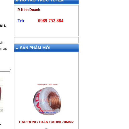
HỖ TRỢ TRỰC TUYẾN
P. Kinh Doanh
:
0989 752 884
Tel
AH-
AH-
SẢN PHẨM MỚI
ện áp
1
hiệt
ựa
-
CÁP ĐỒNG TRẦN CADIVI 70MM2
7