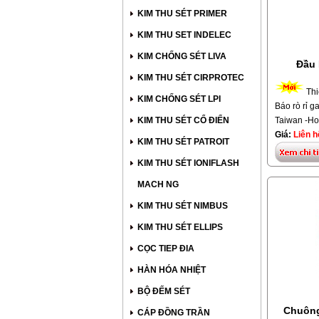
KIM THU SÉT PRIMER
KIM THU SET INDELEC
KIM CHỐNG SÉT LIVA
Đầu
KIM THU SÉT CIRPROTEC
Thi
KIM CHỐNG SÉT LPI
Báo rò rỉ 
KIM THU SÉT CỔ ĐIỂN
Taiwan -Ho
Giá:
Liên h
KIM THU SÉT PATROIT
KIM THU SÉT IONIFLASH
MACH NG
KIM THU SÉT NIMBUS
KIM THU SÉT ELLIPS
CỌC TIEP ĐIA
HÀN HÓA NHIỆT
BỘ ĐẾM SÉT
Chuông
CÁP ĐỒNG TRẦN