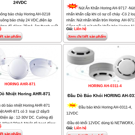
24VDC
Nút Ấn Khẩn Horing AH-9717 -Nút
ông báo cháy Horing AH-0218
nhấn khẩn cấp khi có sự cố cháy -Có 2 loạ
uông báo cháy 24 VDC,điện áp
nhấn: Nút nhấn khẩn tròn Horing AH-9717
ờng độ dòng: 25mA, âm thanh xuất
Gắng nổi và nút nhấn khẩn tròn Horing A
ệ
Giá:
Liên hệ
M, Kích thước: Ø6" (152mm) x
9717 - gắng chìm. -Nguồn điện: 24V DC 
ọng lượng: 850 g.Chuyển động:
tối đa 30V DC 500mA. Chức năng: Phone 
nh răng, búa gỗ -Hiệu: Horing,
đèn báo, nút reset. Kích thước: 140mm(D)
021, Xuất xứ: Taiwan
x45mm(H).Vật liệu: vỏ bọc chống cháy. T
lượng: 160g.
HORING AHR-871
HORING AH-0311-4
Dò Nhiệt Horing AHR-871
Đầu Dò Báo Khói HORING AH-03
 dò báo nhiệt Horing AHR-871
Đầu báo khói Horing AH-0311-4,
iệt AHR-871 có 3 loại (2 dây/3
12VDC
. Điện áp : 12-30V DC. Cường độ
-Đầu dò khối 12VDC dùng tủ NETWORX, 
 /40mA/30mA.Nhiệt độ hoạt động:
ệ
Giá:
Liên hệ
áp : 12- 30V DC, cường độ dòng hiện
C. Vật liệu: nhựa chống cháy. Kích