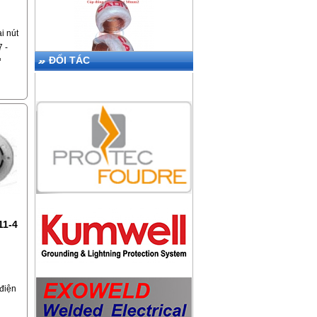
i nút
 -
ĐỐI TÁC
H-
CÁP ĐỒNG TRẦN CADIVI 50MM2
30mA,
jack,
rọng
THIẾT BỊ CHỐNG SÉT LPI SGT50-
25+NE100
11-4
điện
KIM THU SÉT ABB OPR