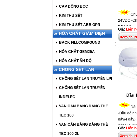
CÁP ĐỒNG BỌC
Chu
KIM THU SÉT
24VDC -Ch
KIM THU SÉT ABB OPR
24V DC, cư
Giá:
Liên h
ra 93dB @1
HÓA CHẤT GIẢM ĐIỆN
56mm(H),Tr
TRỞ
BACK FILLCOMPOUND
động cơ, bá
Model: AH-
HÓA CHẤT GEM25A
HÓA CHẤT ẤN ĐỘ
CHỐNG SÉT LAN
TRUYỀN
CHỐNG SÉT LAN TRUYỀN LPI
CHỐNG SÉT LAN TRUYỀN
Đầu 
INDELEC
VAN CÂN BẰNG ĐẲNG THẾ
Đầu
-Đầu dò nh
TEC 100
dây/4 dây)
VAN CÂN BẰNG ĐẲNG THẾ
dòng: 40mA
Giá:
Liên h
0oC ~ +55o
TEC 100-2L