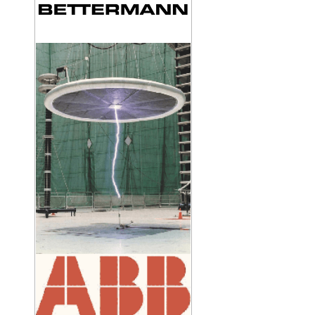
KIM THU SÉT CIRPROTEC NIMBUS 30
KIM THU SÉT CIRPROTEC NIMBUS 15
KẸP SIẾT CÁP HÌNH CHỮ U