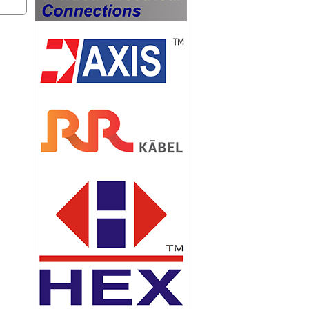
20mA,
hạy
 độ
KIM THU SÉT ABB OPR 60
KIM THU SÉT ABB OPR45