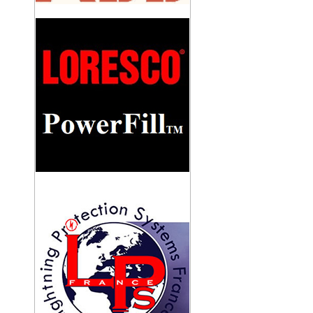
THIẾT BỊ ĐẾM SÉT CIPROTEC CDI-250
KHỚP NỐI CÁCH ĐIỆN LPI
IL/CUOPLING
TRỤ ĐỠ KIM THU SÉT TRÁNG KẼM
CAO 5M