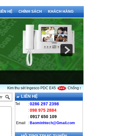
LIÊN HỆ
CHÍNH SÁCH
KHÁCH HÀNG
Kim thu sét Ingesco PDC E45
Chống sét Bảo Minh chuyên cung cấp kim thu 
LIÊN HỆ
0286 297 2398
Tel
:
098 975 2884
:
0917 650 109
:
Email
:
B
aominhtech@Gmail.com