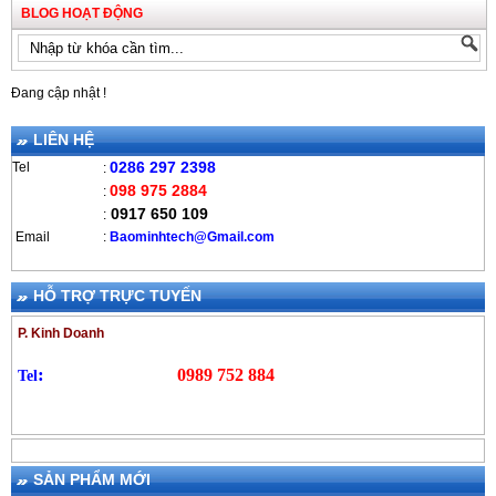
BLOG HOẠT ĐỘNG
Đang cập nhật !
LIÊN HỆ
0286 297 2398
Tel
:
098 975 2884
:
0917 650 109
:
Email
:
B
aominhtech@Gmail.com
HỖ TRỢ TRỰC TUYẾN
P. Kinh Doanh
:
0989 752 884
Tel
SẢN PHẨM MỚI