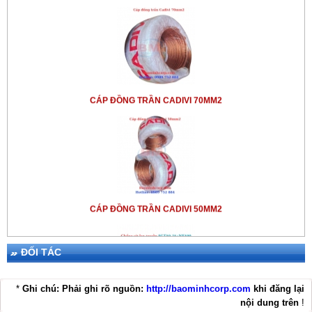
CÁP ĐỒNG TRẦN CADIVI 70MM2
CÁP ĐỒNG TRẦN CADIVI 50MM2
ĐỐI TÁC
*
Ghi chú: Phải ghi rõ nguồn:
http://baominhcorp.com
khi đăng lại
nội dung trên
!