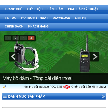
TRANG CHỦ
GIỚI THIỆU
SẢN PHẨM
GIẢI PHÁP KỸ THUẬT
TIN TỨC
HỖ TRỢ KỸ THUẬT
DOWNLOAD
LIÊN HỆ
CHÍNH SÁCH
KHÁCH HÀNG
1
2
3
4
Máy bộ đàm - Tổng đài điện thoại
Kim thu sét Ingesco PDC E45
Chống sét Bảo Minh chuyên 
DANH MỤC SẢN PHẨM