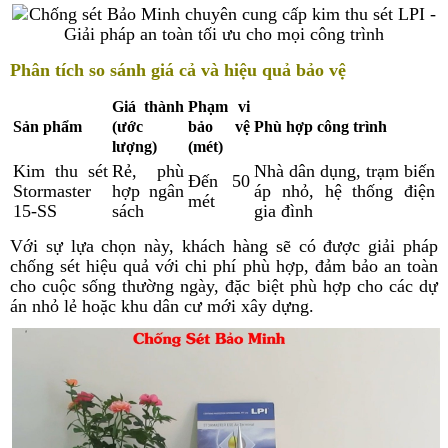
Phân tích so sánh giá cả và hiệu quả bảo vệ
Giá thành
Phạm vi
Sản phẩm
(ước
bảo vệ
Phù hợp công trình
lượng)
(mét)
Kim thu sét
Rẻ, phù
Nhà dân dụng, trạm biến
Đến 50
Stormaster
hợp ngân
áp nhỏ, hệ thống điện
mét
15-SS
sách
gia đình
Với sự lựa chọn này, khách hàng sẽ có được giải pháp
chống sét hiệu quả với chi phí phù hợp, đảm bảo an toàn
cho cuộc sống thường ngày, đặc biệt phù hợp cho các dự
án nhỏ lẻ hoặc khu dân cư mới xây dựng.