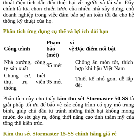
thoát điện tích dẫn đến thiệt hại về người và tài sản. Đây
chính là lựa chọn chiến lược của nhiều nhà xây dựng, chủ
doanh nghiệp trong việc đảm bảo sự an toàn tối đa cho hệ
thống kỹ thuật của họ.
Phân tích ứng dụng cụ thể và lợi ích dài hạn
Phạm vi
Công trình
bảo vệ
Đặc điểm nổi bật
(mét)
Nhà xưởng, công
Chống ăn mòn tốt, thích
95 mét
ty sản xuất
hợp khí hậu Việt Nam
Chung cư, biệt
Thiết kế nhỏ gọn, dễ lắp
thự, trụ viễn
95 mét
đặt
thông
Phân tích này cho thấy
kim thu sét Stormaster 50-SS
là
giải pháp tối ưu để bảo vệ các công trình có quy mô trung
bình, giúp chủ đầu tư tránh những thiệt hại không mong
muốn do sét gây ra, đồng thời nâng cao tính thẩm mỹ của
tổng thể kiến trúc.
Kim thu sét Stormaster 15-SS chính hãng giá rẻ