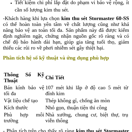
Tiết kiệm chi phí lắp đặt do phạm vi bảo vệ rộng, ít
cần số lượng kim thu sét.
-Khách hàng khi lựa chọn
kim thu sét Stormaster 60-SS
có thể hoàn toàn yên tâm về chất lượng cũng như khả
năng bảo vệ an toàn tối đa. Sản phẩm này đã được kiểm
định nghiêm ngặt, chứng nhận nguồn gốc rõ ràng và có
chế độ bảo hành dài hạn, giúp gia tăng tuổi thọ, giảm
thiểu các rủi ro về phơi nhiễm sét gây thiệt hại.
Phân tích hệ số kỹ thuật và ứng dụng phù hợp
Thông Số Kỹ
Chi Tiết
Thuật
Bán kính bảo vệ
107 mét khi lắp ở độ cao 5 mét từ
tối đa
đỉnh kim
Vật liệu chế tạo
Thép không gỉ, chống ăn mòn
Kích thước
Nhỏ gọn, thuận tiện thi công
Phù hợp môi
Nhà xưởng, chung cư, biệt thự, trụ
trường
viễn thông
- Phân tích trên cho thấy rõ ràng
kim thu sét Stormaster