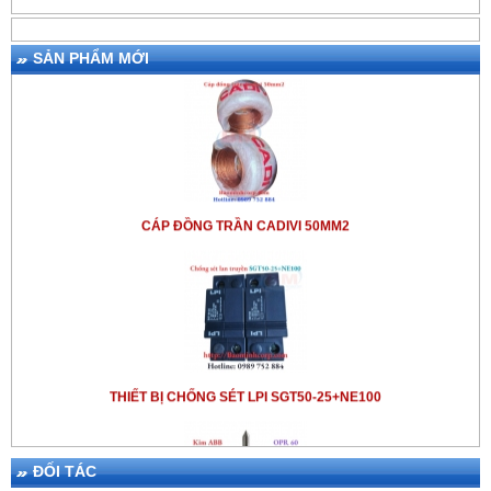
CÁP ĐỒNG TRẦN CADIVI 70MM2
SẢN PHẨM MỚI
CÁP ĐỒNG TRẦN CADIVI 50MM2
THIẾT BỊ CHỐNG SÉT LPI SGT50-25+NE100
ĐỐI TÁC