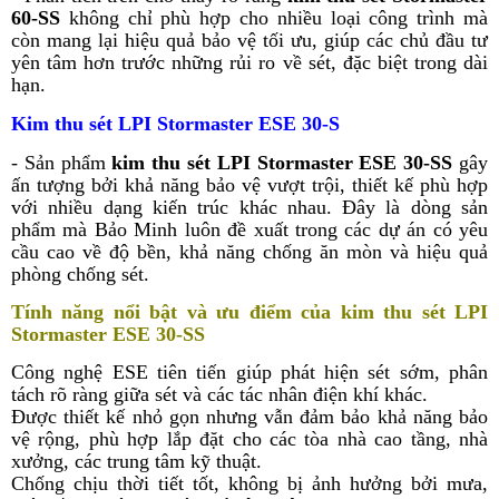
60-SS
không chỉ phù hợp cho nhiều loại công trình mà
còn mang lại hiệu quả bảo vệ tối ưu, giúp các chủ đầu tư
yên tâm hơn trước những rủi ro về sét, đặc biệt trong dài
hạn.
Kim thu sét LPI Stormaster ESE 30-S
- Sản phẩm
kim thu sét LPI Stormaster ESE 30-SS
gây
ấn tượng bởi khả năng bảo vệ vượt trội, thiết kế phù hợp
với nhiều dạng kiến trúc khác nhau. Đây là dòng sản
phẩm mà Bảo Minh luôn đề xuất trong các dự án có yêu
cầu cao về độ bền, khả năng chống ăn mòn và hiệu quả
phòng chống sét.
Tính năng nổi bật và ưu điểm của
kim thu sét LPI
Stormaster ESE 30-SS
Công nghệ ESE tiên tiến giúp phát hiện sét sớm, phân
tách rõ ràng giữa sét và các tác nhân điện khí khác.
Được thiết kế nhỏ gọn nhưng vẫn đảm bảo khả năng bảo
vệ rộng, phù hợp lắp đặt cho các tòa nhà cao tầng, nhà
xưởng, các trung tâm kỹ thuật.
Chống chịu thời tiết tốt, không bị ảnh hưởng bởi mưa,