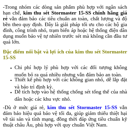
-Trong nhóm các dòng sản phẩm phù hợp với ngân sách
hạn chế,
kim thu sét Stormaster 15-SS chính hãng giá
rẻ
vẫn đảm bảo các tiêu chuẩn an toàn, chất lượng và độ
bền theo quy định. Đây là giải pháp tối ưu cho các hộ gia
đình, công trình nhỏ, trạm biến áp hoặc hệ thống điện dân
dụng muốn bảo vệ tự nhiên trước sét mà không cần đầu tư
quá lớn.
Đặc điểm nổi bật và lợi ích của
kim thu sét Stormaster
15-SS
Chi phí hợp lý phù hợp với các đối tượng không
muốn bỏ ra quá nhiều nhưng vẫn đảm bảo an toàn.
Thiết kế phù hợp với các không gian nhỏ, dễ lắp đặt
và bảo trì định kỳ.
Dễ tích hợp vào hệ thống chống sét tổng thể của nhà
dân hoặc các khu vực nhỏ.
-Dù ở mức giá rẻ,
kim thu sét Stormaster 15-SS
vẫn
đảm bảo hiệu quả bảo vệ tối đa, giúp giảm thiểu thiệt hại
về tài sản và tính mạng, đồng thời đáp ứng tiêu chuẩn kỹ
thuật châu Âu, phù hợp với quy chuẩn Việt Nam.