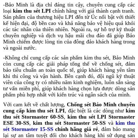
-Bảo Minh là địa chỉ đáng tin cậy, chuyên cung cấp các
loại
kim thu sét LPI
chính hãng với giá thành cạnh tranh.
Sản phẩm của thương hiệu LPI đến từ Úc nổi bật với thiết
kế hiện đại, độ bền cao và khả năng bảo vệ hiệu quả khỏi
các tác nhân của thiên nhiên. Ngoài ra, sự hỗ trợ kỹ thuật
chuyên nghiệp và dịch vụ hậu mãi chu đáo đã giúp Bảo
Minh chiếm được lòng tin của đông đảo khách hàng trong
và ngoài nước.
-Không chỉ cung cấp các sản phẩm kim thu sét, Bảo Minh
còn cung cấp các giải pháp tổng thể về chống sét, đảm
bảo tiêu chuẩn an toàn quốc tế, giúp khách hàng yên tâm
khi thi công và vận hành. Bên cạnh đó, đội ngũ kỹ thuật
viên của công ty có nhiều năm kinh nghiệm, luôn sẵn sàng
tư vấn miễn phí, giúp khách hàng chọn lựa được dòng sản
phẩm phù hợp nhất với kiến trúc và ngân sách của mình.
Với cam kết về chất lượng,
Chống sét Bảo Minh chuyên
cung cấp kim thu sét LPI
, đặc biệt là các dòng như
kim
thu sét Stormaster 60-SS
,
kim thu sét LPI Stormaster
ESE 30-SS
,
kim thu sét Stormaster 50-SS
và
kim thu
sét Stormaster 15-SS
chính hãng giá rẻ
, đảm bảo mang
lại sự an tâm tuyệt đối cho khách hàng khi sử dụng sản