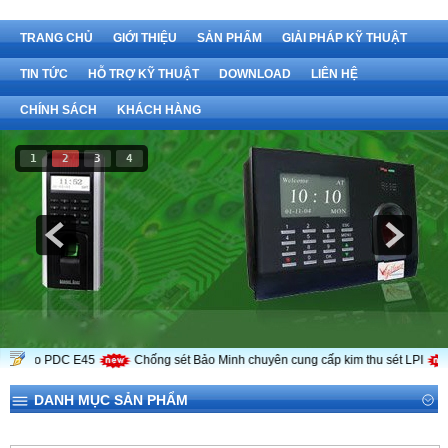
TRANG CHỦ
GIỚI THIỆU
SẢN PHẨM
GIẢI PHÁP KỸ THUẬT
TIN TỨC
HỖ TRỢ KỸ THUẬT
DOWNLOAD
LIÊN HỆ
CHÍNH SÁCH
KHÁCH HÀNG
1
2
3
4
Máy chấm công
gesco PDC E45
Chống sét Bảo Minh chuyên cung cấp kim thu sét LPI
V
DANH MỤC SẢN PHẨM