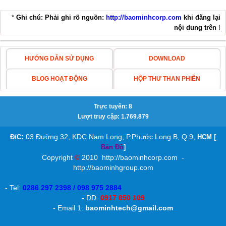
*
Ghi chú: Phải ghi rõ nguồn:
http://baominhcorp.com
khi đăng lại
KIM THU SÉT ABB OPR
nội dung trên
!
HƯỚNG DẪN SỬ DỤNG
DOWNLOAD
BLOG HOẠT ĐỘNG
HỘP THƯ THAN PHIỀN
KIM THU SÉT ABB OPR 60
Trực tuyến: 8
Lượt truy cập: 1.769.879
:
03 Đường 32, KDC Nam Long, P.Phước Long B, Q.9,
Đ/C
HCM [
Bản Đồ
]
Copyright
©
2010
http://baominhcorp.com
-
http://baominhgroup.com
KIM THU SÉT ABB OPR45
- Tel:
0286 297 2398 / 098 975 2884
- DD:
0917 650 109
- Email 1:
baominhtech@gmail.com