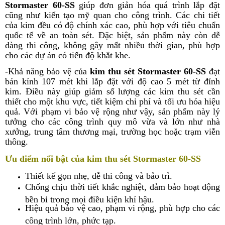
Stormaster 60-SS
giúp đơn giản hóa quá trình lắp đặt
cũng như kiến tạo mỹ quan cho công trình. Các chi tiết
của kim đều có độ chính xác cao, phù hợp với tiêu chuẩn
quốc tế về an toàn sét. Đặc biệt, sản phẩm này còn dễ
dàng thi công, không gây mất nhiều thời gian, phù hợp
cho các dự án có tiến độ khắt khe.
-Khả năng bảo vệ của
kim thu sét Stormaster 60-SS
đạt
bán kính 107 mét khi lắp đặt với độ cao 5 mét từ đỉnh
kim. Điều này giúp giảm số lượng các kim thu sét cần
thiết cho một khu vực, tiết kiệm chi phí và tối ưu hóa hiệu
quả. Với phạm vi bảo vệ rộng như vậy, sản phẩm này lý
tưởng cho các công trình quy mô vừa và lớn như nhà
xưởng, trung tâm thương mại, trường học hoặc trạm viễn
thông.
Ưu điểm nổi bật của
kim thu sét Stormaster 60-SS
Thiết kế gọn nhẹ, dễ thi công và bảo trì.
Chống chịu thời tiết khắc nghiệt, đảm bảo hoạt động
bền bỉ trong mọi điều kiện khí hậu.
Hiệu quả bảo vệ cao, phạm vi rộng, phù hợp cho các
công trình lớn, phức tạp.