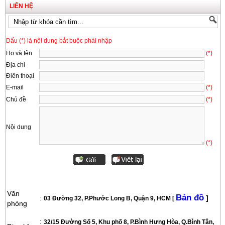
LIÊN HỆ
Dấu (*) là nội dung bắt buộc phải nhập
Họ và tên
(*)
Địa chỉ
Điên thoại
E-mail
(*)
Chủ đề
(*)
Nội dung
(*)
Văn
Bản đồ
:
]
03 Đường 32, P.Phước Long B, Quận 9, HCM [
phòng
:
32/15 Đường Số 5, Khu phố 8, P.Bình Hưng Hòa, Q.Bình Tân,