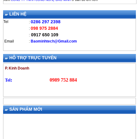
LIÊN HỆ
0286 297 2398
Tel
:
098 975 2884
:
0917 650 109
:
Email
:
B
aominhtech@Gmail.com
HỖ TRỢ TRỰC TUYẾN
P. Kinh Doanh
:
0989 752 884
Tel
SẢN PHẨM MỚI