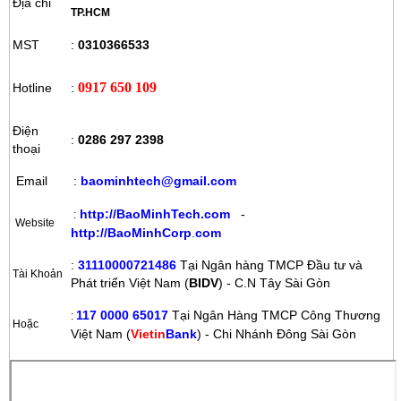
Địa chỉ
TP.HCM
MST
:
0310366533
0917 650 109
Hotline
:
Điện
:
0286 297 2398
thoại
Email
:
baominhtech@gmail.com
http://BaoMinhTech.com
-
:
Website
http://BaoMinhCorp
.
com
:
31110000721486
Tại Ngân hàng TMCP Đầu tư và
Tài Khoản
Phát triển Việt Nam (
BIDV
) - C.N Tây Sài Gòn
117 0000 65017
Tại Ngân Hàng TMCP Công Thương
:
Hoặc
Việt Nam (
Vietin
Bank
) - Chi Nhánh Đông Sài Gòn