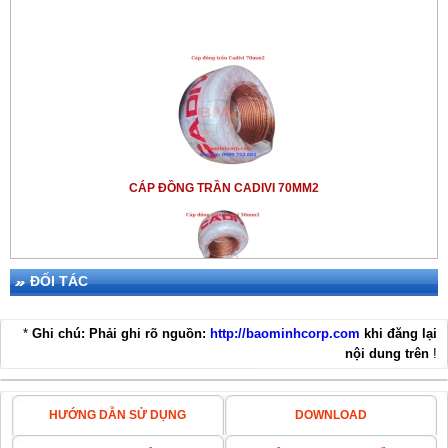
CÁP ĐỒNG TRẦN CADIVI 70MM2
ĐỐI TÁC
*
Ghi chú: Phải ghi rõ nguồn:
http://baominhcorp.com
khi đăng lại
CÁP ĐỒNG TRẦN CADIVI 50MM2
nội dung trên
!
HƯỚNG DẪN SỬ DỤNG
DOWNLOAD