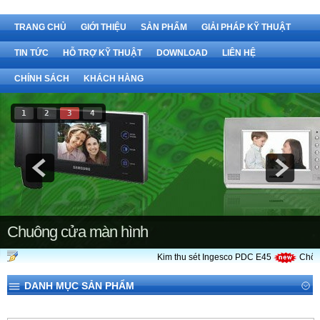
TRANG CHỦ
GIỚI THIỆU
SẢN PHẨM
GIẢI PHÁP KỸ THUẬT
TIN TỨC
HỖ TRỢ KỸ THUẬT
DOWNLOAD
LIÊN HỆ
CHÍNH SÁCH
KHÁCH HÀNG
1
2
3
4
Chuông cửa màn hình
Kim thu sét Ingesco PDC E45
Chống
DANH MỤC SẢN PHẨM