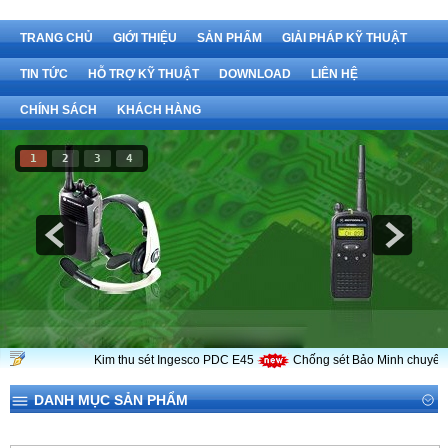
TRANG CHỦ
GIỚI THIỆU
SẢN PHẨM
GIẢI PHÁP KỸ THUẬT
TIN TỨC
HỖ TRỢ KỸ THUẬT
DOWNLOAD
LIÊN HỆ
CHÍNH SÁCH
KHÁCH HÀNG
1
2
3
4
Kim thu sét Ingesco PDC E45
Chống sét Bảo Minh chuyên cu
DANH MỤC SẢN PHẨM