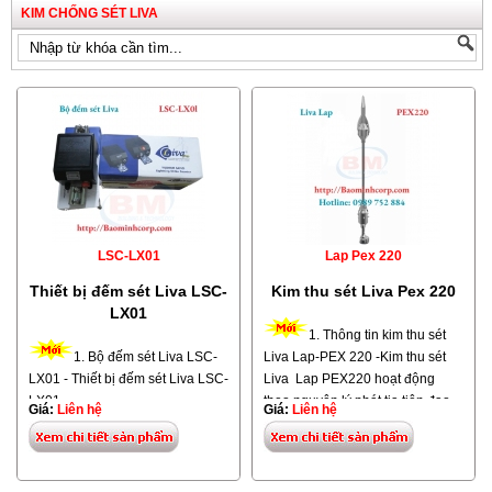
KIM CHỐNG SÉT LIVA
LSC-LX01
Lap Pex 220
Thiết bị đếm sét Liva LSC-
Kim thu sét Liva Pex 220
LX01
1. Thông tin kim thu sét
1. Bộ đếm sét Liva LSC-
Liva Lap-PEX 220 -Kim thu sét
LX01 - Thiết bị đếm sét Liva LSC-
Liva Lap PEX220 hoạt động
LX01
theo nguyên lý phát tia tiên đạo
Giá:
Liên hệ
Giá:
Liên hệ
sớm được nhập khẩu từ Thổ Nhĩ
-
Thiết bị đếm sét Liva
được nhập
Kỳ. -Kim chống sét
Liva Lap-PEX
khẩu từ Thổ Nhĩ Kỳ -Công dụng
220
có bán kính bảo vệ 188m khi
bộ đếm sét dùng để gắn vào hệ
ta lắp đặt với độ cao h= 5m tính