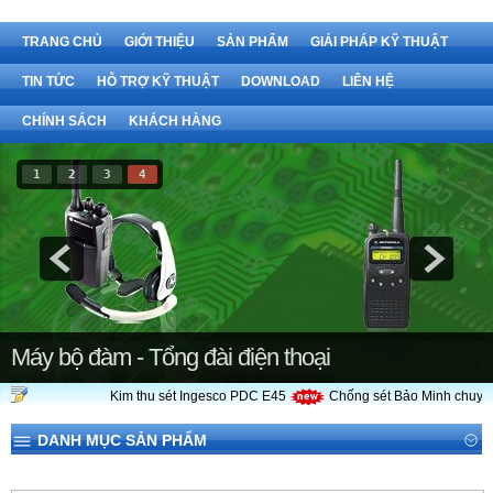
TRANG CHỦ
GIỚI THIỆU
SẢN PHẨM
GIẢI PHÁP KỸ THUẬT
TIN TỨC
HỖ TRỢ KỸ THUẬT
DOWNLOAD
LIÊN HỆ
CHÍNH SÁCH
KHÁCH HÀNG
1
2
3
4
Máy bộ đàm - Tổng đài điện thoại
Kim thu sét Ingesco PDC E45
Chống sét Bảo Minh chuyên 
DANH MỤC SẢN PHẨM