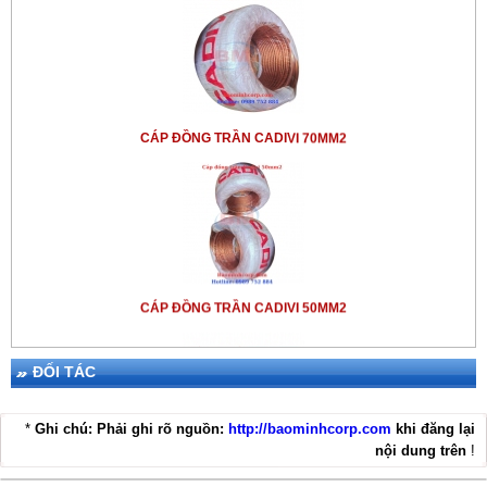
CÁP ĐỒNG TRẦN CADIVI 70MM2
CÁP ĐỒNG TRẦN CADIVI 50MM2
ĐỐI TÁC
*
Ghi chú: Phải ghi rõ nguồn:
http://baominhcorp.com
khi đăng lại
nội dung trên
!
THIẾT BỊ CHỐNG SÉT LPI SGT50-25+NE100