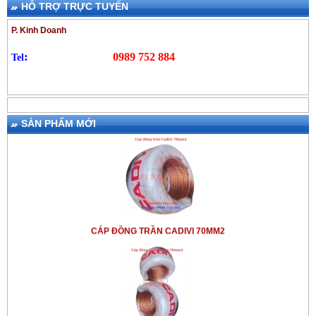
HỖ TRỢ TRỰC TUYẾN
loại
trụ đỡ kim thu sét
-Hotline:
0948 557 132
P. Kinh Doanh
=>> Bạn tham khảo thêm kim thu
:
0989 752 884
Tel
sét
Stormaster ESE 15 SS
- Hãng
LPI - Bán kính bảo vệ 51 m.
SẢN PHẨM MỚI
CÁP ĐỒNG TRẦN CADIVI 70MM2