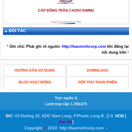
CÁP ĐỒNG TRẦN CADIVI 50MM2
ĐỐI TÁC
*
Ghi chú: Phải ghi rõ nguồn:
http://baominhcorp.com
khi đăng lại
nội dung trên
!
THIẾT BỊ CHỐNG SÉT LPI SGT50-25+NE100
HƯỚNG DẪN SỬ DỤNG
DOWNLOAD
BLOG HOẠT ĐỘNG
HỘP THƯ THAN PHIỀN
Trực tuyến: 6
KIM THU SÉT ABB OPR
Lượt truy cập: 1.768.675
:
03 Đường 32, KDC Nam Long, P.Phước Long B, Q.9,
Đ/C
HCM [
Bản Đồ
]
Copyright
©
2010
http://baominhcorp.com
-