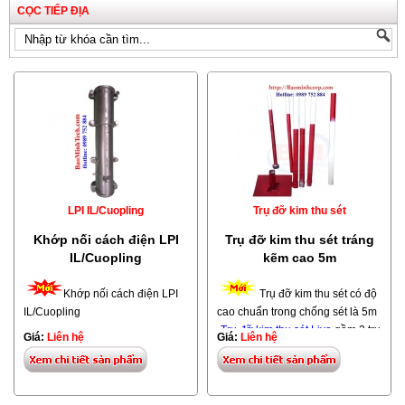
CỌC TIẾP ĐỊA
LPI IL/Cuopling
Trụ đỡ kim thu sét
Khớp nối cách điện LPI
Trụ đỡ kim thu sét tráng
IL/Cuopling
kẽm cao 5m
Khớp nối cách điện LPI
Trụ đỡ kim thu sét có độ
IL/Cuopling
cao chuẩn trong chống sét là 5m
-
Trụ đỡ kim thu sét Liva
gồm 2 trụ
Giá:
Liên hệ
Giá:
Liên hệ
-Khớp nối các điện cuopling
phi 42 và 1 trụ phi 34 được nối
thường sử dụng với
ống sợi thủy
với nhau bằng măng sông nối. -
tinh cách điện FRP-2M
., với
kim
BaoMinhTech.com đại lý phân
thu sét Stormaster ESE 60-SS
phối các loại trụ đỡ
kim thu sét