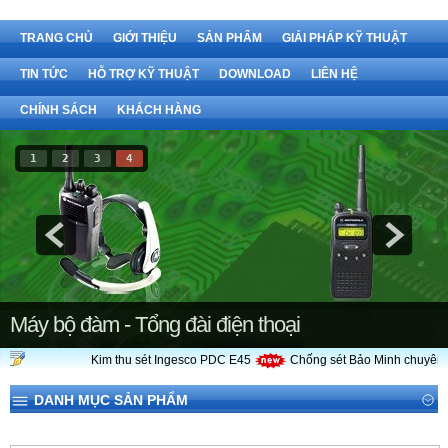
TRANG CHỦ
GIỚI THIỆU
SẢN PHẨM
GIẢI PHÁP KỸ THUẬT
TIN TỨC
HỖ TRỢ KỸ THUẬT
DOWNLOAD
LIÊN HỆ
CHÍNH SÁCH
KHÁCH HÀNG
1
2
3
4
Máy bộ đàm - Tổng đài điện thoại
Kim thu sét Ingesco PDC E45
Chống sét Bảo Minh chuyên cu
DANH MỤC SẢN PHẨM