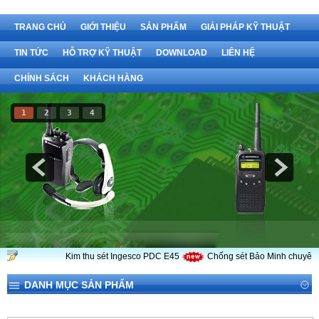
TRANG CHỦ
GIỚI THIỆU
SẢN PHẨM
GIẢI PHÁP KỸ THUẬT
TIN TỨC
HỖ TRỢ KỸ THUẬT
DOWNLOAD
LIÊN HỆ
CHÍNH SÁCH
KHÁCH HÀNG
1
2
3
4
Kim thu sét Ingesco PDC E45
Chống sét Bảo Minh chuyên cu
DANH MỤC SẢN PHẨM