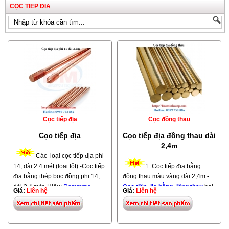
CỌC TIEP ĐIA
Cọc tiếp địa
Cọc đồng thau
Cọc tiếp địa
Cọc tiếp địa đồng thau dài
2,4m
Các loại cọc tiếp địa phi
14, dài 2.4 mét (loại tốt) -Cọc tiếp
1. Cọc tiếp địa bằng
địa bằng thép bọc đồng phi 14,
đồng thau màu vàng dài 2,4m
-
dài 2.4 mét. Hiệu:
Ramratna
.
Cọc tiếp địa bằng đồng thau
hai
Giá:
Liên hệ
Giá:
Liên hệ
Xuất xứ: Ấn Độ -Cọc tiếp địa
đầu không nhọn và không có ren.
bằng thép bọc đồng phi 14,
BaoMinhTech.com là đại lý phân
dài 2.4 mét. Hiệu:
Hex
. Xuất xứ:
phối các loại cọc tiếp địa trên
Ấn Độ -
Cọc tiếp địa bằng
toàn Quốc. -Cọc tiếp địa chuyên