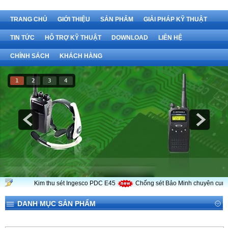
TRANG CHỦ
GIỚI THIỆU
SẢN PHẨM
GIẢI PHÁP KỸ THUẬT
TIN TỨC
HỖ TRỢ KỸ THUẬT
DOWNLOAD
LIÊN HỆ
CHÍNH SÁCH
KHÁCH HÀNG
1
2
3
4
Kim thu sét Ingesco PDC E45
Chống sét Bảo Minh chuyên cung c
DANH MỤC SẢN PHẨM