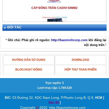
CÁP ĐỒNG TRẦN CADIVI 50MM2
ĐỐI TÁC
*
Ghi chú: Phải ghi rõ nguồn:
http://baominhcorp.com
khi đăng lại
THIẾT BỊ CHỐNG SÉT LPI SGT50-25+NE100
nội dung trên
!
HƯỚNG DẪN SỬ DỤNG
DOWNLOAD
BLOG HOẠT ĐỘNG
HỘP THƯ THAN PHIỀN
KIM THU SÉT ABB OPR
Trực tuyến: 3
Lượt truy cập: 1.769.528
:
03 Đường 32, KDC Nam Long, P.Phước Long B, Q.9,
Đ/C
HCM [
Bản Đồ
]
Copyright
©
2010
http://baominhcorp.com
-