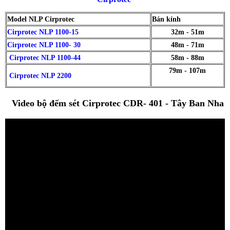
M
odel NLP Cirprotec
Bán kính
Cirprotec
NLP 1100-15
32m - 51m
Cirprotec
NLP 1100- 30
48m - 71m
Cirprotec
NLP 1100-44
58m - 88m
79m - 107m
Cirprotec
NLP 2200
Video bộ đếm sét Cirprotec CDR- 401 - Tây Ban Nha