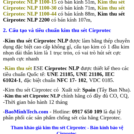
Cirprotec NLP 1100-15
có bán kính 51m,
Kim thu sét
Cirprotec NLP 1100-30
có bán kính 71m,
Kim thu sét
Cirprotec NLP 1100-44
có bán kính 88m,
Kim thu sét
Cirprotec NLP 2200
có bán kính 107m,
2. Cấu tạo và tiêu chuẩn kim thu sét Cirprotec
-Kim thu sét Cirprotec NLP
được làm bằng thép chuyên
dụng đặc biệt cao cấp không gỉ, cấu tạo kim có 1 đầu kim
nhọn dài thân kim là 1 trục tròn, có vai trò hút sét cực
mạnh cực nhanh
-
Kim thu sét
ESE
Cirprotec NLP
được thiết kế theo các
tiêu chuẩn Quốc tế:
UNE 21185, UNE 21186, IEC
61024-1
, đặc biệt chuẩn
NFC 17- 102
, VDC 0185.
-Kim thu sét Cirprotec có Xuất xứ:
Spain
(Tây Ban Nha).
-
chính hãng có đầy đủ CO, CQ,
Kim thu sét Cirprotec NLP
-Thời gian bảo hành 12 tháng
-
BaoMinhTech.com
- Hotline:
0917 650 109
là đại lý
phân phối các sản phẩm chống sét của hãng Cirprotec.
Tham khảo giá kim thu sét Cirprotec - Bán kính bảo vệ
Cirprotec