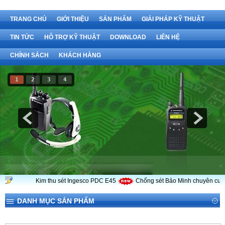
TRANG CHỦ
GIỚI THIỆU
SẢN PHẨM
GIẢI PHÁP KỸ THUẬT
TIN TỨC
HỖ TRỢ KỸ THUẬT
DOWNLOAD
LIÊN HỆ
CHÍNH SÁCH
KHÁCH HÀNG
1
2
3
4
Kim thu sét Ingesco PDC E45
Chống sét Bảo Minh chuyên cung c
DANH MỤC SẢN PHẨM