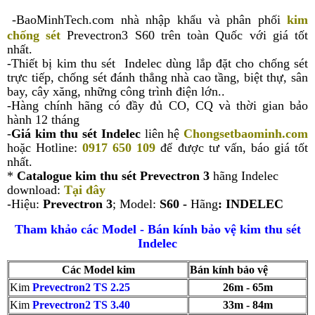
-BaoMinhTech.com nhà nhập khẩu và phân phối
kim
chống sét
Prevectron3 S60 trên toàn Quốc với giá tốt
nhất.
-Thiết bị kim thu sét Indelec dùng lắp đặt cho chống sét
trực tiếp, chống sét đánh thẳng nhà cao tầng, biệt thự, sân
bay, cây xăng, những công trình điện lớn..
-Hàng chính hãng có đầy đủ CO, CQ và thời gian bảo
hành 12 tháng
-
Giá kim thu sét Indelec
liên hệ
Chongsetbaominh.com
hoặc Hotline:
0917 650 109
để được tư vấn, báo giá tốt
nhất.
*
Catalogue kim thu sét Prevectron 3
hãng Indelec
download:
Tại đây
-
Hiệu:
Prevectron 3
; Model:
S60 -
Hãng
: INDELEC
Tham khảo các Model - Bán kính bảo vệ kim thu sét
Indelec
Các Model kim
Bán kính bảo vệ
Kim
Prevectron2 TS 2.25
26m - 65m
Kim
Prevectron2 TS 3.40
33m - 84m