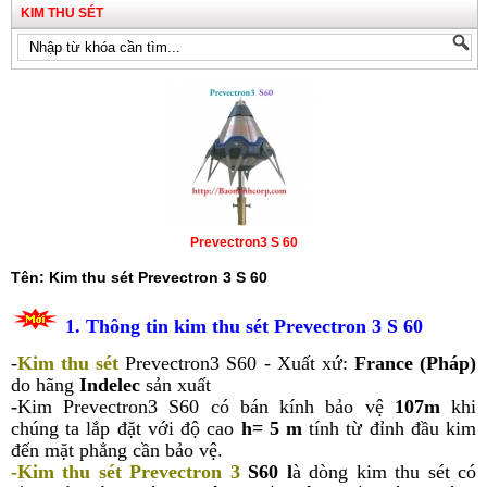
KIM THU SÉT
Prevectron3 S 60
Tên: Kim thu sét Prevectron 3 S 60
1. Thông tin kim thu sét Prevectron 3 S 60
-
Kim thu sét
Prevectron3 S60 - Xuất xứ:
France (Pháp)
do hãng
Indelec
sản xuất
-
Kim Prevectron3 S60 có bán kính bảo vệ
107m
khi
chúng ta lắp đặt với độ cao
h= 5 m
tính từ đỉnh đầu kim
đến mặt phẳng cần bảo vệ.
-
Kim thu sét Prevectron 3
S60
l
à dòng kim thu sét có