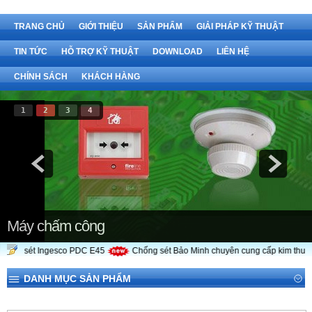
TRANG CHỦ
GIỚI THIỆU
SẢN PHẨM
GIẢI PHÁP KỸ THUẬT
TIN TỨC
HỖ TRỢ KỸ THUẬT
DOWNLOAD
LIÊN HỆ
CHÍNH SÁCH
KHÁCH HÀNG
1
2
3
4
Máy chấm công
thu sét Ingesco PDC E45
Chống sét Bảo Minh chuyên cung cấp kim thu sét 
DANH MỤC SẢN PHẨM