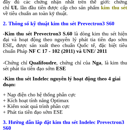
đầy đủ các chứng nhận nhất trên thế giới: chứng
chỉ
UL
lần đầu tiên được cấp cho sản phẩm
kim thu sét
về tiêu chuẩn an toàn kỹ thuật.
2. Thông số kỹ thuật kim thu sét Prevectron3 S60
-Kim thu sét Prevectron3 S.60
là dòng kim thu sét hiện
đại và hoạt động theo nguyên lý phát tia tiên đạo sớm
ESE
,
được sản xuất theo chuẩn Quốc tế, đặc biệt tiêu
chuẩn Pháp
NF C 17 - 102 (2011) và UNE/ 2011
-Chứng chỉ
Qualifoudre
, chứng chỉ của
Nga
, là kim thu
sét phát tia tiên đạo sớm
ESE
-Kim thu sét Indelec nguyên lý hoạt động theo 4 giai
đoạn:
+ Nạp điện cho hệ thống phân cực
+ Kích hoạt tính năng Optimax
+ Kiểm soát quá trình phân cực
+ Phát tia tiên đạo sớm ESE
3. Hướng dẫn lắp đặt kim thu sét Indelec Prevectron3
S60