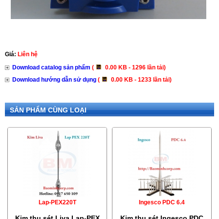
Giá:
Liên hệ
Download catalog sản phẩm
(
0.00 KB - 1296 lần tải)
Download hướng dẫn sử dụng
(
0.00 KB - 1233 lần tải)
SẢN PHẨM CÙNG LOẠI
Lap-PEX220T
Ingesco PDC 6.4
Kim thu sét Liva Lap-PEX
Kim thu sét Ingesco PDC