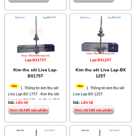
Thổ Nhĩ Kỳ. -Kim thu sét Liva lap
tại thị trường Việt Nam, do độ
trắng được làm bằng INOX cao
Ingesco PDC5.3 -
Kim thu
DX 250T mặc dù ra đời muộn
bền cao, chất lượng tốt, giá thành
cấp, chống gỉ, chịu được với điều
sét
Ingesco PDC 5.3 có cấu tạo
nhưng dần khẳng định chổ đứng
rẻ. -Kim thu sét Liva
Lap-AX
kiện môi trường thay đổi. -Kim
gồm 1 kim chính dài ở giữa, xung
tại thị trường Việt Nam: do chất
210
có bán kính bảo vệ 130m khi
Liva Lap Pex 220 có khối
quanh có 5 nhánh kim, mỗi
lượng tốt, độ bền cao, giá thành
lắp đặt, thi công với độ cao h=
lượng 16,41kg, chiều dài
nhánh có 3 kim nhỏ tạo nên tạo
rẻ, nên được người tiêu dùng lựa
5m tính từ đỉnh đầu kim đến mặt
kim 150cm. -
Kim thu sét
thế thu sét cực mạnh, thoát sét
chọn để lắp đặt. -Kim thu sét
Liva
phẳng cần bảo vệ. Tuy nhiên,
Liva
được sản xuất theo các tiêu
cực nhanh. -
Kim Ingesco PDC
Lap-DX250
có bán kính bảo vệ
trong thi công chống sét để đảm
chuẩn Quốc tế, đặc biệt tiêu
5.3
là kim thu sét hiện đại sử
146m khi lắp đặt với độ cao h=
bảo an toàn về mặt kỹ thuật, thì
chuẩn pháp NF C17- 102. -Bán
dụng thép chuyên dụng chống gỉ
5m so với mặt phẳng cần bảo vệ.
những dòng kim thu sét có bán
kính bảo vệ kim thu sét Liva Lap
đặc biệt cao cấp nhất thế
Lap-BX175T
Lap-BX125T
-Tuy nhiên những dòng
kim thu
kính lớn hơn 107m thì nhà thiết
PEX220 được bảo vệ theo 4 cấp
giới AISI 316 &316L nên tuổi thọ
sét
nào có bán kính bảo vệ lớn
kế nên chọn bán kính quay về
Kim thu sét Liva Lap-
Kim thu sét Liva Lap-BX
độ khác nhau: Level 1: 155m,
bền lâu, chịu được mọi điều kiện
hơn 107m, để đảm bảo an toàn
bán kính chuẩn đạt 60 Micro giây
BX175T
125T
Level II: 164m, Level III: 177m,
môi trường.-Kim thu sét chủ động
về mặt kỹ thuật trong thi công
là 107m mới an toàn tuyệt đối
Level IV: 188m. Tuy nhiên để
Ingesco PDC 5.3 hoạt động theo
chống sét cho công trình thì
cho công trình chống sét của
1. Thông tin kim thu sét
1. Thông tin kim thu sét
đảm bảo trong kỹ thuật chống sét
nguyên lý phát tia tiên đạo sớm
người thiết kế nên quây về bán
bạn. * Tham khảo các
Liva Lap-BX 175T -Kim thu sét
Liva Lap-BX 125T
thì nhà thiết kế nên lựa chọn bán
ESE và được sản xuất theo các
kính bảo vệ chuẩn 107m mới
Model - Bán kính bảo vệ kim thu
Liva Lap-BX 175 - Xuất xứ: Thổ
kính bảo vệ chắc chắn cho công
tiêu chuẩn Quốc tế, đặc biệt tiêu
Giá:
Liên hệ
Giá:
Liên hệ
đảm bảo theo đúng tiêu chuẩn
sét Liva Các Model kim Liva
-Kim thu sét Liva Lap-BX
Nhĩ Kì thương hiệu chống sét giá
trình thì nên chọn thiết kế, khi lắp
chuẩn Pháp NFC 17- 102
NFC17- 102. *Tham khảo các
Bán kính bảo vệ
125T- Xuất xứ: Thổ Nhĩ Kì thương
rẻ. Kim thu sét Liva Lap-
đặt là 107m. có như vậy, thì việc
3. Hướng dẫn
Model - Bán kính bảo vệ kim thu
hiệu chống sét hiện đại đã có
BX175T dòng
kim thu sét
hiện
Kim thu sét Liva
CX 040
bảo vệ công trình chống sét đó
lắp đặt kim thu sét Ingesco PDC
sét Liva Các Model kim Liva
mặt trên các thị trường Đông
đại và hoạt động theo nguyên lý
của bạn mới đạt hiệu quả. Càng
5.3 và cam kết -
Kim thu sét chủ
Bán kính bảo vệ Kim Liva
Lap
Nam Á.
40m - 61m Kim thu sét Liva
CX
phóng tia tiên đạo Liva
xa
bán kính bảo vệ chuẩn
động Ingesco 5.3
dùng lắp đặt thi
CX 040
40m - 61m Kim Liva
Lap
070
49m - 72m Kim thu sét