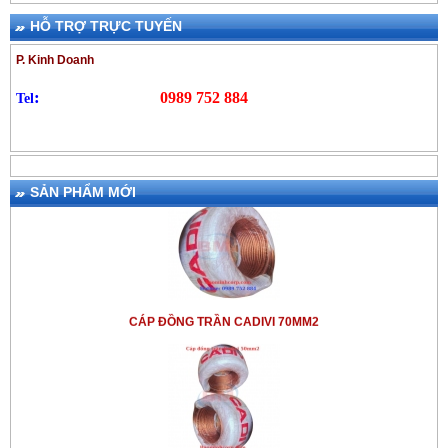
Hotline: 0917 650 109 để được
Kim ingesco PDC 3.1
35m - 63m
ingesco
PDC E45
65m - 97m
PDC được làm bằng thép chuyên
E60 liên hệ:
Baominhtech.com
Quốc tế, đặc biệt tiêu chuẩn
Kim thu sét Ingesco hoạt động
giá tốt nhất. **Catalogue kim thu
HỖ TRỢ TRỰC TUYẾN
Kim ingesco PDC 3.3
45m - 75m
Kim thu sét ingesco
PDC E60
* Tham khảo các Model -
dụng đặc biệt cao cấp chống
hoặc Hotline: 0917 650 109 -
Pháp (NFC 17- 102)
theo nguyên lý phát tia tiên đạo
sét Ingesco Download:
Tại Đây
Kim ingesco PDC 4.3
54m - 85m
80m - 113m 2. Thông số kỹ thuật
Bán kính bảo vệ kim thu sét
gỉ AISI 316 &316L. -Kim có cấu
Download Catalogue kim thu sét
sớm và được sản xuất theo tiêu
P. Kinh Doanh
Video
kim thu sét ingesco
PDC
Kim ingesco PDC 5.3
63m - 95m
kim thu sét Ingesco PDC4.3
Ingesco
tạo gồm có 1 kim lớn dài ở chính
Ingesco PDC E60:
Tại đây
-
chuẩn Quốc tế, đặc biệt tiêu
E45 bán kính chuẩn 97m
Kim ingesco PDC 6.3
74m -
giữa, xung quanh có 6 nhánh
Hiệu: Ingesco - Model: PDC E60
chuẩn Pháp NFC 17- 102 -Kim
:
0989 752 884
Tel
-Kim thu sét
Ingesco PDC 4.3
có
106m
Kim ingesco PDC 6.4
80m
kim, mỗi nhánh có 3 kim nhỏ tất
có cấu tạo gồm có 1 kim chính
cấu tạo gồm có 1 kim chính dài ở
Các Mã Kim Bán kính bảo vệ Kim
- 113m
Kim ingesco PDC E15
cả tạo thế thu sét cực mạnh cực
dài ở giữa và 3 nhánh kim ở
=>> Bạn tham khảo thêm bộ đếm
giữa, xung quanh có 4 nhánh
Ingesco
PDC 2.1
Từ 37m - 57m
35m - 63m
Kim ingesco PDC E30
nhanh, phù hợp lắp đặt phòng
xung quanh, trên mỗi nhánh kim
sét Ingesco
CDR-UNIVERSAL
để
kim, mỗi nhánh gồm 3 kim nhỏ tất
Kim Ingesco PDC 3.1 35m - 63m
50m - 81m
Kim ingesco PDC
sét đánh trực tiếp. -Kim thu
có 3 kim nhỏ. Vì vậy kim thu sét
gắn vào hệ thống chống sét của
cả tạo nên thế thu sét cực mạnh,
Kim Ingesco
PDC 3.3
45m - 75m
E45
65m - 97m
sét
Ingesco PDC 6.3
là dòng kim
SẢN PHẨM MỚI
Ingesco PDC 3.3
tạo nên thế thu
mình bạn nhé.
thoát sét cực nhanh. -
Kim Ingesco
PDC 4.3
54m - 85m
Kim ingesco PDC E60
80m -
thu sét hiện đại, hoạt động theo
sét cực mạnh, thoát sét cực
3. Hướng dẫn lắp đặt kim thu
Kim Ingesco PDC 4.3 là dòng
kim
Kim Ingesco
PDC 5.3
63m - 95m
113m Bán kính bảo vệ kim thu sét
nguyên lý phát tia tiên đạo
nhanh. 3. Hướng dẫn
Bán kính bảo vệ
kim Ingesco
sét Ingesco PDC E15 -Kim thu
thu sét
hoạt động theo nguyên lý
Kim Ingesco
PDC 6.3
74m -
Ingesco PDC E30 - Rp= 79m
sớm ESE và được sản xuất theo
lắp đặt kim thu sét Ingesco PDC
PDC E60
chuẩn là 113m
sét Ingesco PDC E15 là thiết bị
phát tia tiên đạo sớm ESE và
106m Kim Ingesco
PDC 6.4
80m
=>> Bạn tham khảo thêm
tiêu chuẩn Quốc tế, đặc biệt tiêu
3.3 -Kim thu sét Ingesco PDC 3.3
=>> Bạn tham khảo thêm bộ
chống sét trực tiếp, thích hợp lắp
được sản xuất theo tiêu chuẩn
- 113m Kim Ingesco
PDC E15
bộ đếm sét Ingesco
CDR-
chuẩn Pháp NFC 17- 102.
là thiết bị chống sét trực tiếp cho
đếm sét Ingesco
CDR-
đặt chống sét cho các công trình
Quốc tế, đặc biệt tiêu chuẩn
35m - 63m Kim Ingesco
PDC E30
CÁP ĐỒNG TRẦN CADIVI 70MM2
UNIVERSAL
để gắn vào hệ
3. Hướng dẫn lắp đặt kim thu
công trình điện, sân bay, bến
UNIVERSAL
để gắn vào hệ
điện, nhà dân, trường học, nhà
Pháp NFC 17- 102. -Kim thu sét
50m - 81m Kim Ingesco
PDC
thống chống sét của mình bạn
sét Ingesco PDC 6.3 -Kim
cảng, nhà ga, nhà cao tầng và
thống chống sét của mình bạn
cao tầng... -
Kim thu sét
Ingesco được làm bằng thép
E45
65m - 97m
nhé.
Ingesco PDC 6.3 là thiết bị phòng
những công trình điện... -Hàng
nhé.
Ingesco
chịu được dòng sét lên
chuyên dụng đặc biệt cao cấp
Kim Ingesco
PDC E60
80m -
sét đánh trực tiếp, sét đánh thẳng
chính hãng có đầy đủ CO, CQ và
tới 200KA, riêng ở Việt Nam
chống gỉ nhất thế giới: AISI 316
113m 2. Thông số kỹ thuật kim
cho nhà Cao tầng, Sân gôn, Nhà
thời gian bảo hành 12 tháng, mã
100KA -Hàng chính hãng có đầy
&316L
thu sét Ingesco PDC 3.1
thi đấu, Cây xăng, Trạm điện... -
vạch và dòng chữ Ingesco trên
đủ CO, CQ và thời gian bảo hành
Hàng chính hãng có mã vạch,
3. Hướng dẫn lắp đặt kim thu sét
-
Kim thu sét
chủ động Ingesco
từng nhánh kim. -
12 tháng. -BaoMinhTech.com đại