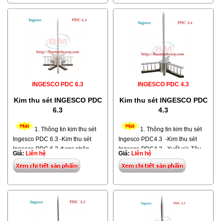
trường - Xuất xứ: Tây Ban Nha. -
63m - 95m Kim thu
45m - 75m Kim
Ingesco PDC 4.3
kim với giá tốt nhất hiện nay.
bảo vệ 90m khi lắp đặt với độ
công trình điện lớn.. -Hàng chính
động theo 4 giai đoạn: + Nạp
Liên hệ: hotline: 0949 844 265
sét
ingesco
PDC 6.3
74m - 106m
54m - 85m Kim
Ingesco PDC 5.3
cao h 5m tính từ đỉnh đầu kim
hãng có đầy đủ CO, CQ và thời
điện cho hệ thống phân cực +
Video
kim thu sét Indelec
để được giá tốt nhất. -
Kim thu
Kim thu sét
ingesco
PDC 6.4
63m - 95m Kim
Ingesco PDC 6.3
đến mặt phẳng cần bảo vệ. 2.
gian bảo hành 12 tháng -Giá kim
Kích hoạt tính năng Optimax
PrimeR60
- Bán kính Rp= 107m
sét
Ingesco PDCE15 có bán kính
80m - 113m Kim thu
74m - 106m Kim
Ingesco PDC
Thông số kỹ thuật kim thu
thu sét Indelec liên hệ
+ Kiểm soát quá trình phân cực +
bảo vệ cấp I là và bán kính bảo
sét
ingesco
PDC E15
35m - 63m
6.4
80m - 113m
sét Ingesco PDC E30 -
Kim thu
=> Bạn có thể tham
Chongsetbaominh.com
hoặc
Phát tia tiên đạo sớm 3. Hướng
**Video
Kim thu
vệ lớn nhất là 57m khi lắp đặt
Kim thu sét
ingesco
PDC E30
Kim
Ingesco PDC E15
35m -
sét
Ingesco PDC E30 là dòng kim
khảo thêm bộ đếm sét
Indelec
Hotline:
0917 650 109
để được
dẫn lắp đặt kim thu
sét Liva Lap CX040
- Bán kính
với độ cao 5m tính từ đỉnh đầu
50m - 81m Kim thu
63m Kim
Ingesco PDC E30
50m
thu sét hiện đại và hoạt động
P8011b
để gắn vào hệ thống
tư vấn, báo giá tốt nhất. *
sét Prevectron3 S 40 và cam kết -
bảo vệ 61m =>> Bạn tham khảo
kim đến mặt phẳng cần bảo vệ,
sét
ingesco
PDC E45
65m - 97m
- 81m Kim Ingesco PDC E45
theo nguyên lý phát tia tiên đạo
chống sét của mình bạn nhé.
Catalogue kim thu sét Prevectron
Thiết bị kim thu sét Indelec
thêm bộ đếm sét
Liva LSC-LX01
Cấp độ bán kính bảo vệ càng
Kim thu sét ingesco PDC E60
65m - 97m Kim
Ingesco PDC
INGESCO PDC 6.3
INGESCO PDC 4.3
sớm ESE, và được sản xuất theo
3 hãng Indelec download:
Tại
Prevectron3 S40 dùng lắp đặt
để gắn vào hệ thống chống sét
nhỏ thì khả năng bảo vệ công
80m - 117m 2. Thông số kỹ thuật
E60
80m - 113m 2. Thông số kỹ
tiêu chuẩn Quốc tế, đặc biệt tiêu
đây
-Hiệu: Prevectron 3; Model:
cho chống sét trực tiếp, chống sét
của mình bạn nhé.
Kim thu sét INGESCO PDC
Kim thu sét INGESCO PDC
trình chống sét càng cao.
kim thu sét Ingesco PDC E60
thuật kim thu sét Ingesco PDC
chuẩn Pháp NFC 17- 102 -Kim
Video
Kim thu sét Liva
S60 - Hãng: INDELEC Tham
đánh thẳng nhà cao tầng, biệt
6.3
4.3
E45 -Kim Ingesco PDC E45 được
thu sét Ingesco được làm bằng
Lap CX070
bán kính Rp = 72m
*Tham khảo các Model -
khảo các Model - Bán kính bảo
thự, sân bay, cây xăng... -Hàng
-Kim Ingesco PDC E60 là dòng
làm bằng thép chuyên dụng đặc
thép chuyên dụng đặc biệt cao
=>> Bạn tham khảo
Bán kính bảo vệ kim thu sét
vệ kim thu sét Indelec Các Model
chính hãng có đầy đủ CO, CQ,
kim thu sét hiện đại và hoạt động
1. Thông tin kim thu sét
1. Thông tin kim thu sét
biệt cao cấp chống gỉ AISI 316 &
cấp chống gỉ nhất thế giới AISI
thêm bộ đếm sét
Liva LSC-
Ingesco.
kim Bán kính bảo vệ
mã vạch và thời gian bảo hành
theo nguyên lý phát tia tiên đạo
Ingesco PDC 6.3 -Kim thu sét
Ingesco PDC4.3 -Kim thu sét
316L. -Kim Ingesco PDC
316 &316L. -Kim Ingesco PDC
LX01
để gắn vào hệ thống chống
Các Model Kim
Kim
Prevectron2 TS 2.25
26m -
12 tháng -BaoMinhTech.com nhà
sớm ESE, được sản xuất theo
Ingesco PDC 6.3 được nhập
Ingesco PDC4.3 - Xuất xứ: Tây
E45 chịu được dòng sét cao nhất
Giá:
Liên hệ
Giá:
Liên hệ
E30 - thương hiệu cao, được
sét của mình bạn nhé.
Bán kính bảo vệ
Kim thu sét
65m Kim
Prevectron2 TS 3.40
nhập khẩu và phân phối
kim
tiêu chuẩn Quốc tế, đặc biệt tiêu
khẩu từ: Tây Ban Nha. Thương
Ban Nha. Đây là dòng kim thu sét
lên tới 200KA, riêng ở Việt Nam
chứng nhận bởi các phòng thí
Ingesco
PDC 2.1
Từ 37m - 57m
33m - 84m Kim
Prevectron3 TS
chống sé
t Prevectron3 S 40 trên
chuẩn Pháp NFC 17- 102 -
Kim
hiệu số 1 thế giới về lĩnh vực
hiện đại thương hiệu số 1 thế
chịu được dòng sét trung bình
nghiệm danh tiếng trên thế giới
=>> Có thể bạn đang cần tìm
Kim thu sét Ingesco
PDC 3.1
35m
25
26m - 65m Kim
Prevectron3 S
toàn Quốc với giá tốt nhất -Giá
thu sét
Ingesco PDC E60 được
chống sét. -
Kim thu sét
Ingesco
giới. Hiện đang được ưa chuộng
100KA. -Kim Ingesco PDC E
như: Đức, Tây Ban Nha, phòng
hiểu thêm kim giá rẻ có cùng bán
- 63m
Kim thu sét Ingesco PDC
40
33m - 84m Kim
Prevectron2 S
kim thu sét Prevectron3 S40 liên
làm bằng thép chuyên dụng đặc
PDC6.3
có bán kính bảo vệ
tại thì trường Việt Nam. -
Kim thu
45 là dòng kim thu sét hiện đại
thí nghiệm Quốc tế. 3. Hướng
kính:
Kim thu sét Liva Lap BX
3.3
45m - 75m
Kim thu
4. 50
38m - 95m Kim Prevectron3
hệ
BaoMinhTech.com
hoặc
biệt cao cấp chống gỉ AISI
106m khi lắp đặt với độ cao 5m
sét
Ingesco PDC 4.3 có bán kính
hoạt động theo nguyên lý phát tia
dẫn lắp đặt kim thu sét Ingesco
175T
sét Ingesco PDC 4.3
54m - 85m
S 60 43m - 107m
Kim thu sét
Hotline: 0917 650 109 đế có giá
316&316L
tính từ đỉnh đầu kim đến mặt
bảo vệ theo 4 cấp độ khác nhau:
tiên đạo sớm ESE, được sản xuất
PDC E30 -Kim thu sét chủ động
Kim thu sét Ingesco PDC 5.3
Indelec Prevectron3 S60
có bán
tốt nhất. -Download Catalogue
phẳng cần bảo vệ.
Level I: 54m, Level II: 63m, Level