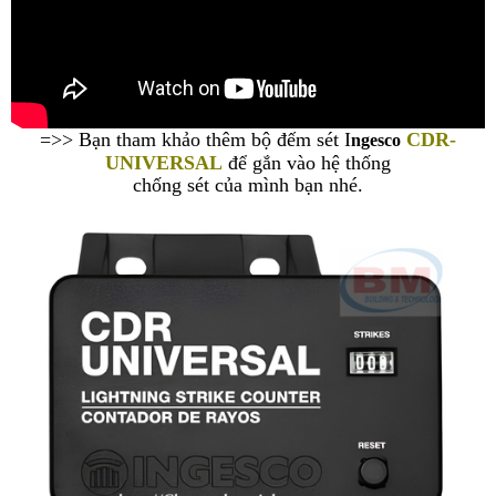
=>> Bạn tham khảo thêm bộ đếm sét I
CDR-
ngesco
UNIVERSAL
để gắn vào hệ thống
chống sét của mình bạn nhé.