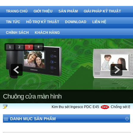
TRANG CHỦ
GIỚI THIỆU
SẢN PHẨM
GIẢI PHÁP KỸ THUẬT
TIN TỨC
HỖ TRỢ KỸ THUẬT
DOWNLOAD
LIÊN HỆ
CHÍNH SÁCH
KHÁCH HÀNG
1
2
3
4
Chuông cửa màn hình
Kim thu sét Ingesco PDC E45
Chống sét Bảo 
DANH MỤC SẢN PHẨM