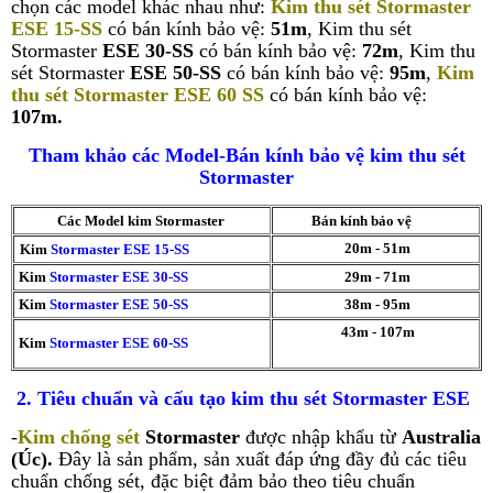
chọn các model khác nhau như:
Kim thu sét Stormaster
ESE 15-SS
có bán kính bảo vệ:
51m
,
Kim thu sét
Stormaster
ESE 30-SS
có bán kính bảo vệ:
72m
,
Kim thu
sét Stormaster
ESE 50-SS
có bán kính bảo vệ:
95m
,
Kim
thu sét Stormaster ESE 60 SS
có bán kính bảo vệ:
107m.
Tham khảo các Model-Bán kính bảo vệ kim thu sét
Stormaster
Các Model kim Stormaster
Bán kính bảo vệ
20m - 51m
Kim
Stormaster
ESE 15-SS
Kim
Stormaster
ESE 30-SS
29m - 71m
Kim
Stormaster
ESE 50-SS
38m - 95m
43m - 107m
Kim
Stormaster
ESE 60-SS
2. Tiêu chuẩn và cấu tạo kim thu sét Stormaster ESE
-
Kim chống sét
Stormaster
được nhập khẩu từ
Australia
(Úc).
Đây là sản phẩm, sản xuất đáp ứng đầy đủ các tiêu
chuẩn chống sét, đặc biệt đảm bảo theo tiêu chuẩn