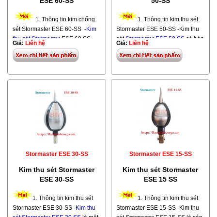
ESE 60-SS
50-SS
1. Thông tin kim chống
1. Thông tin kim thu sét
sét Stormaster ESE 60-SS -
Kim
Stormaster ESE 50-SS -Kim thu
thu sét Stormaster
ESE 60 SS
sét
Stormaster ESE 50 SS
có bán
Giá:
Liên hệ
Giá:
Liên hệ
được nhập khẩu từ Australia
kính bảo vệ 95m khi ta lắp đặt với
(Úc). Đây là sản phẩm, sản xuất
độ cao h= 5m tính từ đỉnh đầu
đáp ứng đầy đủ các tiêu chuẩn
kim đến mặt phẳng cần bảo vệ.
chống sét, đặc biệt đảm bảo theo
Các Model - Bán kính bảo vệ kim
tiêu chuẩn Pháp NFC17- 102 -
thu sét Stormaster Các Model
2011. -
Kim thu sét
Stormaster
kim Stormaster Bán kính bảo
ESE 60-SS có bán kính bảo
vệ Kim thu sét
ESE 15-SS
vệ 107m khi ta lắp đặt với độ
20m - 51m Kim thu sét
ESE 30-
cao h= 5m tính từ đỉnh đầu kim
SS
29m - 71m Kim thu sét
ESE
đến mặt phẳng cần bảo vệ. -Kim
50-SS
38m - 95m Kim thu
thu sét
Stormaster ESE 60-SS
là
sét
ESE 60-SS
43m - 107m -
Stormaster ESE 30-SS
Stormaster ESE 15-SS
sản phẩm chống sét của tập
Kim chống sét Stormaster ESE
đoàn danh tiếng nhất trên thế
50 SS được nhập khẩu
Kim thu sét Stormaster
Kim thu sét Stormaster
giới thuộc hãng
LPI.
Tham khảo
từ Australia (Úc). do hãng
ESE 30-SS
ESE 15 SS
các Model - Bán kính bảo vệ kim
LPI sản xuất. Đây là sản phẩm,
thu sét Stormaster Các Model
sản xuất đáp ứng đầy đủ các tiêu
1. Thông tin kim thu sét
1. Thông tin kim thu sét
kim Stormaster Bán kính bảo
chuẩn chống sét, đặc biệt đảm
Stormaster ESE 30-SS -
Kim thu
Stormaster ESE 15-SS -Kim thu
vệ Kim thu sét
ESE 15-SS
bảo theo tiêu chuẩn quốc tế, tiêu