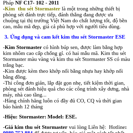
Pháp
NF C17- 102 - 2011
-
Kim thu sét
Stormaster
l
à một trong những thiết bị
phòng sét đánh trực tiếp, đánh thẳng đang được ưa
chuộng tại thị trường Việt Nam do chất lượng tốt, độ bền
cao, mẫu mã đẹp, giá cả phù hợp với người tiêu dùng.
3. Ứng dụng và cam kết kim thu sét Stormaster ESE
-
Kim Stormaster
có
hình búp sen, được làm bằng hợp
kim nhôm cao cấp chống gỉ. có hai mẫu mã. Kim thu sét
Stormaster màu vàng và kim thu sét Stormaster SS có màu
trắng bạc.
-Kim được kèm theo khớp nối bằng nhựa hay khớp nối
bằng đồng.
-Thi công đơn giản, lắp đặt gọn nhẹ, tiết kiệm thời gian,
phòng sét đánh hiệu quả cho các công trình xây dưng, nhà
máy, nhà cao tầng...
-Hàng chính hãng luôn có đầy đủ CO, CQ và thời gian
bảo hành 12 tháng
-Hiệu:
Stormaster
:
Model
: ESE.
-
Giá kim thu sét Stormaster
vui lòng Liên hệ:
Hotline
: